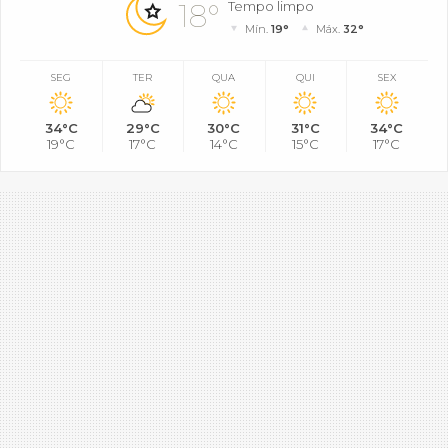
18°
Tempo limpo
Mín.
19°
Máx.
32°
SEG
TER
QUA
QUI
SEX
34°C
29°C
30°C
31°C
34°C
19°C
17°C
14°C
15°C
17°C