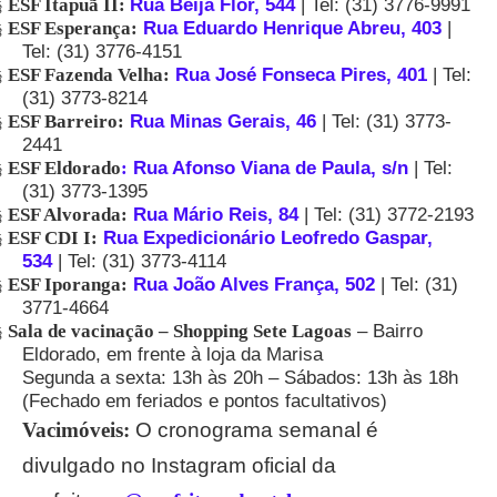
ESF Itapuã II:
Rua Beija Flor, 544
| Tel: (31) 3776-9991
§
ESF Esperança:
Rua Eduardo Henrique Abreu, 403
|
§
Tel: (31) 3776-4151
ESF Fazenda Velha:
Rua José Fonseca Pires, 401
| Tel:
§
(31) 3773-8214
ESF Barreiro:
Rua Minas Gerais, 46
| Tel: (31) 3773-
§
2441
ESF Eldorado
:
Rua Afonso Viana de Paula, s/n
| Tel:
§
(31) 3773-1395
ESF Alvorada:
Rua Mário Reis, 84
| Tel: (31) 3772-2193
§
ESF CDI I:
Rua Expedicionário Leofredo Gaspar,
§
534
| Tel: (31) 3773-4114
ESF Iporanga:
Rua João Alves França, 502
| Tel: (31)
§
3771-4664
Sala de vacinação – Shopping Sete Lagoas
– Bairro
§
Eldorado, em frente à loja da Marisa
Segunda a sexta: 13h às 20h – Sábados: 13h às 18h
(Fechado em feriados e pontos facultativos)
Vacimóveis:
O cronograma semanal é
divulgado no Instagram oficial da