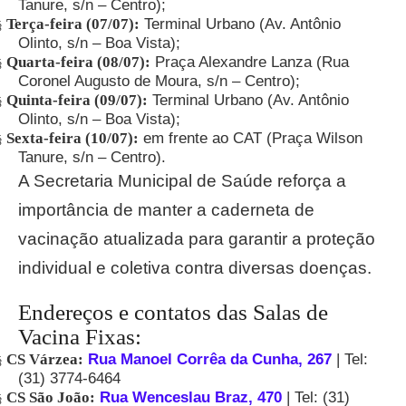
Tanure, s/n – Centro);
Terça-feira (07/07):
Terminal Urbano (Av. Antônio
§
Olinto, s/n – Boa Vista);
Quarta-feira (08/07):
Praça Alexandre Lanza (Rua
§
Coronel Augusto de Moura, s/n – Centro);
Quinta-feira (09/07):
Terminal Urbano (Av. Antônio
§
Olinto, s/n – Boa Vista);
Sexta-feira (10/07):
em frente ao CAT (Praça Wilson
§
Tanure, s/n – Centro).
A Secretaria Municipal de Saúde reforça a
importância de manter a caderneta de
vacinação atualizada para garantir a proteção
individual e coletiva contra diversas doenças.
Endereços e contatos das Salas de
Vacina Fixas:
CS Várzea:
Rua Manoel Corrêa da Cunha, 267
| Tel:
§
(31) 3774-6464
CS São João:
Rua Wenceslau Braz, 470
| Tel: (31)
§