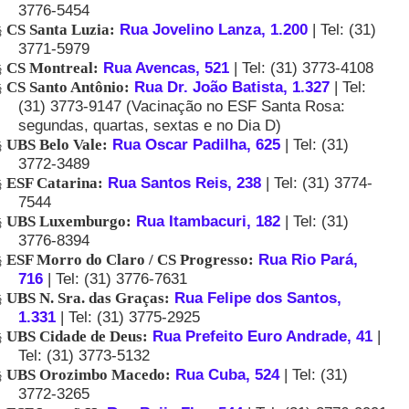
3776-5454
CS Santa Luzia:
Rua Jovelino Lanza, 1.200
| Tel: (31)
§
3771-5979
CS Montreal:
Rua Avencas, 521
| Tel: (31) 3773-4108
§
CS Santo Antônio:
Rua Dr. João Batista, 1.327
| Tel:
§
(31) 3773-9147 (Vacinação no ESF Santa Rosa:
segundas, quartas, sextas e no Dia D)
UBS Belo Vale:
Rua Oscar Padilha, 625
| Tel: (31)
§
3772-3489
ESF Catarina:
Rua Santos Reis, 238
| Tel: (31) 3774-
§
7544
UBS Luxemburgo:
Rua Itambacuri, 182
| Tel: (31)
§
3776-8394
ESF Morro do Claro / CS Progresso:
Rua Rio Pará,
§
716
| Tel: (31) 3776-7631
UBS N. Sra. das Graças:
Rua Felipe dos Santos,
§
1.331
| Tel: (31) 3775-2925
UBS Cidade de Deus:
Rua Prefeito Euro Andrade, 41
|
§
Tel: (31) 3773-5132
UBS Orozimbo Macedo:
Rua Cuba, 524
| Tel: (31)
§
3772-3265