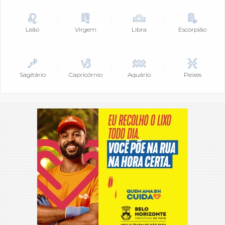
Leão
Virgem
Libra
Escorpião
Sagitário
Capricórnio
Aquário
Peixes