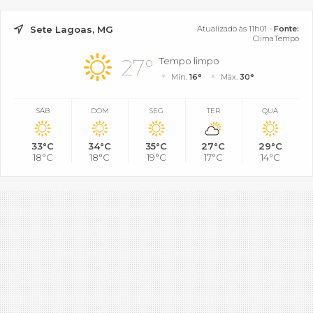
Sete Lagoas, MG
Atualizado às 11h01 -
Fonte:
ClimaTempo
27°
Tempo limpo
Mín.
16°
Máx.
30°
SÁB
DOM
SEG
TER
QUA
33°C
34°C
35°C
27°C
29°C
18°C
18°C
19°C
17°C
14°C