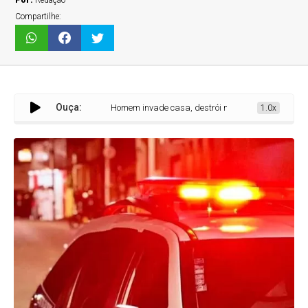
Por:
Redação
Compartilhe:
Ouça:
Homem invade casa, destrói móveis e telhado e foge da políc
1.0x