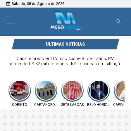
Sábado, 08 de Agosto de 2026
ÚLTIMAS NOTÍCIAS
Caetanópolis recebe lançamento de coleção inspirada na
história têxtil da cidade neste sábado
CORINTO
CAETANÓPOLIS
SETE LAGOAS
BELO HORIZONTE
CAPIM BR