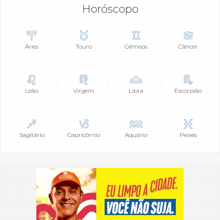
Horóscopo
Áries
Touro
Gêmeos
Câncer
Leão
Virgem
Libra
Escorpião
Sagitário
Capricórnio
Aquário
Peixes