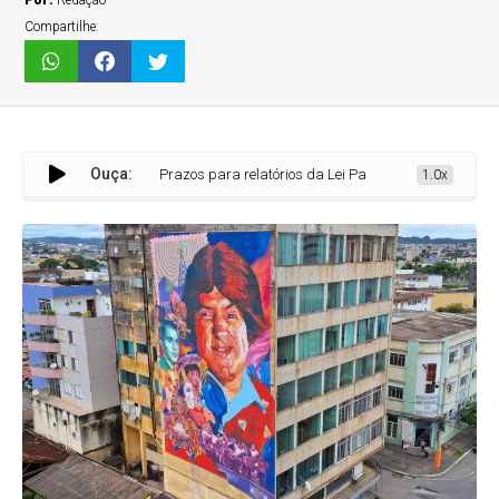
Por:
Redação
Compartilhe:
Ouça:
Prazos para relatórios da Lei Paulo Gustavo e Aldir Blanc são
1.0x