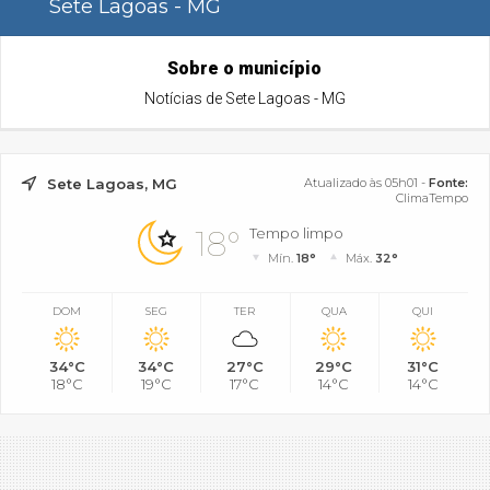
Sete Lagoas - MG
Sobre o município
Notícias de Sete Lagoas - MG
Sete Lagoas, MG
Atualizado às 05h01 -
Fonte:
ClimaTempo
18°
Tempo limpo
Mín.
18°
Máx.
32°
DOM
SEG
TER
QUA
QUI
34°C
34°C
27°C
29°C
31°C
18°C
19°C
17°C
14°C
14°C