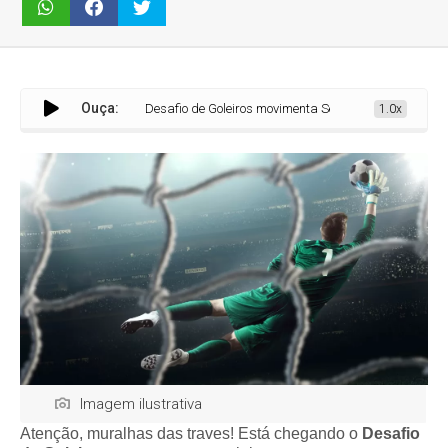
Ouça:
Desafio de Goleiros movimenta Sete Lagoas com provas técnicas
1.0x
Imagem ilustrativa
Atenção, muralhas das traves! Está chegando o
Desafio