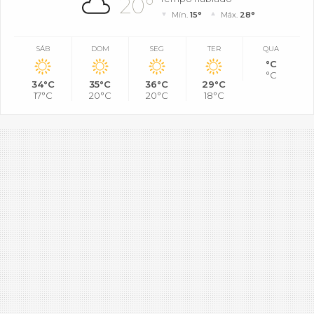
20°
Mín.
15°
Máx.
28°
SÁB
DOM
SEG
TER
QUA
°C
°C
34°C
35°C
36°C
29°C
17°C
20°C
20°C
18°C