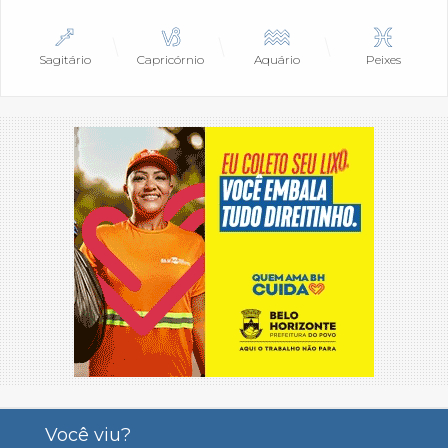
Sagitário
Capricórnio
Aquário
Peixes
Você viu?