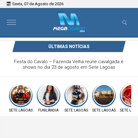
Sexta, 07 de Agosto de 2026
ÚLTIMAS NOTÍCIAS
Vereadora Carol Moura apresenta requerimento na defesa
sobre insalubridade aos servidores públicos e ao direito à
moradia das famílias do loteamento José João da Rocha
SETE LAGOAS
FUNILÂNDIA
SETE LAGOAS
SETE LAGOAS
SETE LAG