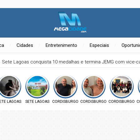
ica
Cidades
Entretenimento
Especiais
Oportun
Sete Lagoas conquista 10 medalhas e termina JEMG com vice-
RAIS
ETE LAGOAS
SETE LAGOAS
CORDISBURGO
CORDISBURGO
CORDISBURGO
C