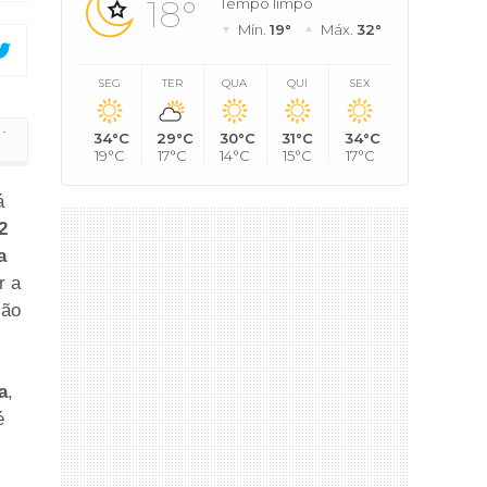
18°
Tempo limpo
Mín.
19°
Máx.
32°
SEG
TER
QUA
QUI
SEX
·
34°C
29°C
30°C
31°C
34°C
e comidas típicas
19°C
17°C
14°C
15°C
17°C
á
2
a
r a
ção
a
,
é