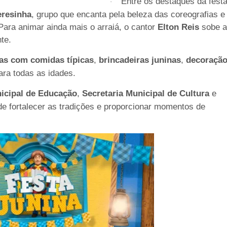
Entre os destaques da fest
·
eresinha
, grupo que encanta pela beleza das coreografias e
 Para animar ainda mais o arraiá, o cantor
Elton Reis
sobe a
te.
as com comidas típicas
,
brincadeiras juninas
,
decoraçã
ra todas as idades.
nicipal de Educação
,
Secretaria Municipal de Cultura
e
 de fortalecer as tradições e proporcionar momentos de