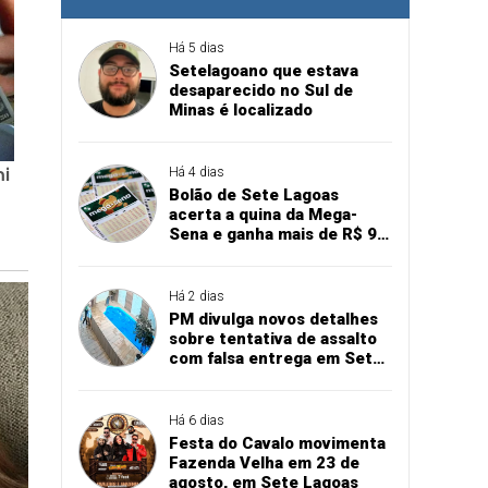
Há 5 dias
Setelagoano que estava
desaparecido no Sul de
Minas é localizado
Há 4 dias
Bolão de Sete Lagoas
acerta a quina da Mega-
Sena e ganha mais de R$ 94
mil
Há 2 dias
PM divulga novos detalhes
sobre tentativa de assalto
com falsa entrega em Sete
Lagoas
Há 6 dias
Festa do Cavalo movimenta
Fazenda Velha em 23 de
agosto, em Sete Lagoas