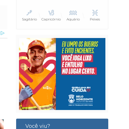
Sagitário
Capricórnio
Aquário
Peixes
Você viu?