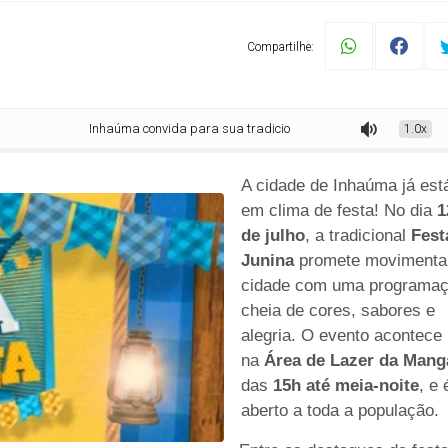
Compartilhe:
Inhaúma convida para sua tradicional Festa Junina com quadrilha, forró 
1.0x
A cidade de Inhaúma já est
em clima de festa! No dia
1
de julho
, a tradicional
Fest
Junina
promete movimenta
cidade com uma programa
cheia de cores, sabores e
alegria. O evento acontece
na
Área de Lazer da Mang
das
15h até meia-noite
, e 
aberto a toda a população.