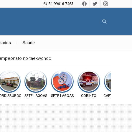
31 99616-7463
idades
Saúde
campeonato no taekwondo
ORDISBURGO
SETE LAGOAS
SETE LAGOAS
CORINTO
CAETANÓPOLIS