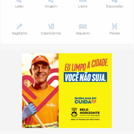
Leão
Virgem
Libra
Escorpião
Sagitário
Capricórnio
Aquário
Peixes