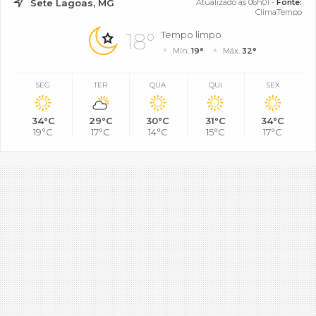
Sete Lagoas, MG
Atualizado às 06h01 -
Fonte:
ClimaTempo
18°
Tempo limpo
Mín.
19°
Máx.
32°
SEG
TER
QUA
QUI
SEX
34°C
29°C
30°C
31°C
34°C
19°C
17°C
14°C
15°C
17°C