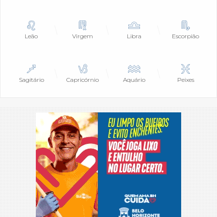
Leão
Virgem
Libra
Escorpião
Sagitário
Capricórnio
Aquário
Peixes