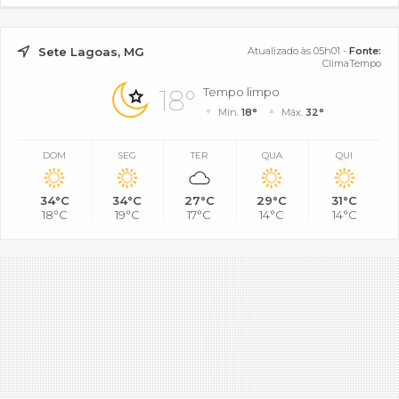
Sete Lagoas, MG
Atualizado às 05h01 -
Fonte:
ClimaTempo
18°
Tempo limpo
Mín.
18°
Máx.
32°
DOM
SEG
TER
QUA
QUI
34°C
34°C
27°C
29°C
31°C
18°C
19°C
17°C
14°C
14°C