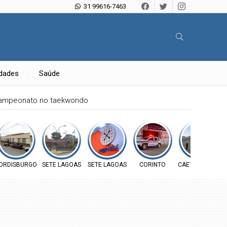
31 99616-7463
idades
Saúde
campeonato no taekwondo
ORDISBURGO
SETE LAGOAS
SETE LAGOAS
CORINTO
CAETANÓPOLIS