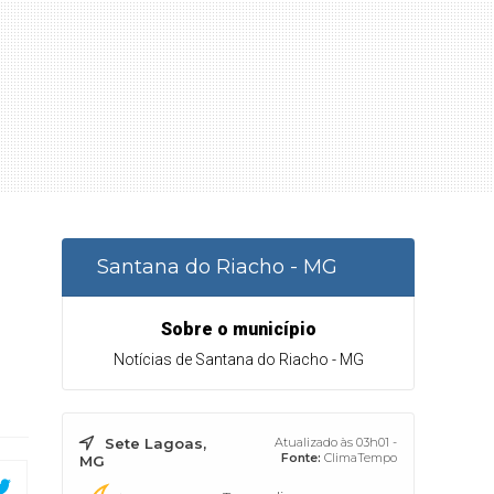
Santana do Riacho - MG
Sobre o município
Notícias de Santana do Riacho - MG
Sete Lagoas,
Atualizado às 03h01 -
Fonte:
ClimaTempo
MG