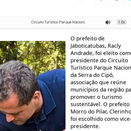
Circuito Turístico Parque Nacional da Serra do Cipó tem nova diretoria
1.0x
O prefeito de
Jaboticatubas, Racly
Andrade, foi eleito com
presidente do Circuito
Turístico Parque Nacion
da Serra do Cipó,
associação que reúne
municípios da região p
promover o turismo
sustentável. O prefeito
Morro do Pilar, Clerinho
foi escolhido como vice
presidente.