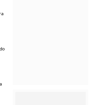
a 
do 
 
 