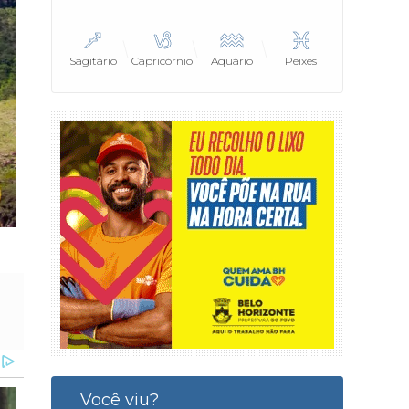
Sagitário
Capricórnio
Aquário
Peixes
Você viu?