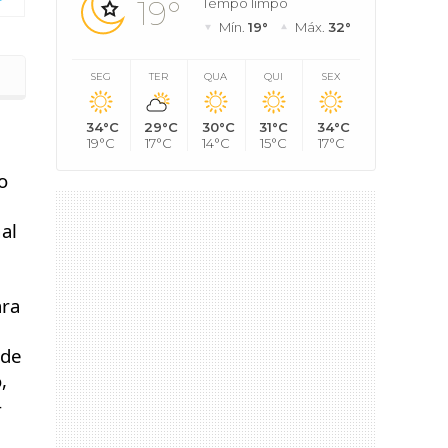
19°
Tempo limpo
Mín.
19°
Máx.
32°
SEG
TER
QUA
QUI
SEX
34°C
29°C
30°C
31°C
34°C
19°C
17°C
14°C
15°C
17°C
o
al
ara
 de
,
-