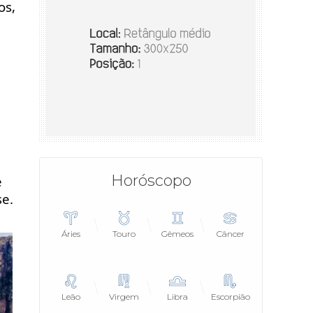
s, 
Horóscopo
 
se.
Áries
Touro
Gêmeos
Câncer
Leão
Virgem
Libra
Escorpião