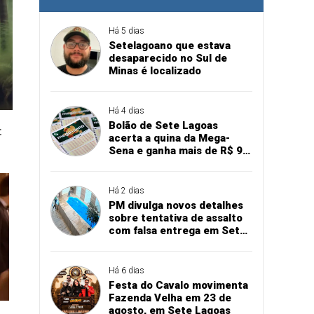
Há 5 dias
Setelagoano que estava
desaparecido no Sul de
Minas é localizado
Há 4 dias
Bolão de Sete Lagoas
acerta a quina da Mega-
Sena e ganha mais de R$ 94
mil
Há 2 dias
PM divulga novos detalhes
sobre tentativa de assalto
com falsa entrega em Sete
Lagoas
Há 6 dias
Festa do Cavalo movimenta
Fazenda Velha em 23 de
agosto, em Sete Lagoas