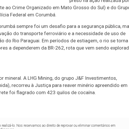
preso na ação realizada po
te ao Crime Organizado em Mato Grosso do Sul) e do Grup
lícia Federal em Corumbá.
 Corumbá sempre foi um desafio para a segurança pública, m
ção do transporte ferroviário e a necessidade de uso de
o do Rio Paraguai. Em períodos de estiagem, o rio se torna
dores a dependerem da BR-262, rota que vem sendo explora
r mineral. A LHG Mining, do grupo J&F Investimentos,
a), recorreu à Justiça para reaver minério apreendido em
rete foi flagrado com 423 quilos de cocaína.
realizá-lo. Nos reservamos ao direito de reprovar ou eliminar comentários em