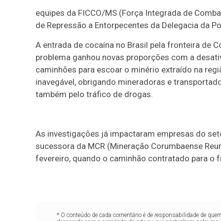
equipes da FICCO/MS (Força Integrada de Comba
de Repressão a Entorpecentes da Delegacia da Po
A entrada de cocaína no Brasil pela fronteira de
problema ganhou novas proporções com a desativa
caminhões para escoar o minério extraído na regiã
inavegável, obrigando mineradoras e transporta
também pelo tráfico de drogas.
As investigações já impactaram empresas do seto
sucessora da MCR (Mineração Corumbaense Reunid
fevereiro, quando o caminhão contratado para o f
* O conteúdo de cada comentário é de responsabilidade de quem 