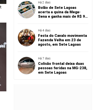
Há 2 dias
Bolão de Sete Lagoas
acerta a quina da Mega-
Sena e ganha mais de R$ 94
mil
Há 4 dias
Festa do Cavalo movimenta
Fazenda Velha em 23 de
agosto, em Sete Lagoas
Há 7 dias
Colisão frontal deixa duas
pessoas feridas na MG-238,
em Sete Lagoas