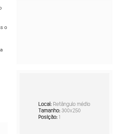
r
o
as o
da