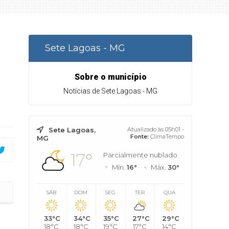
Sete Lagoas - MG
Sobre o município
Notícias de Sete Lagoas - MG
Sete Lagoas,
Atualizado às 05h01 -
Fonte:
ClimaTempo
MG
17°
Parcialmente nublado
Mín.
16°
Máx.
30°
s
SÁB
DOM
SEG
TER
QUA
33°C
34°C
35°C
27°C
29°C
18°C
18°C
19°C
17°C
14°C