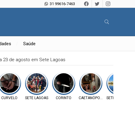
31 99616-7463
idades
Saúde
ia 23 de agosto em Sete Lagoas
CURVELO
SETE LAGOAS
CORINTO
CAETANÓPOLIS
SETE LAGOAS