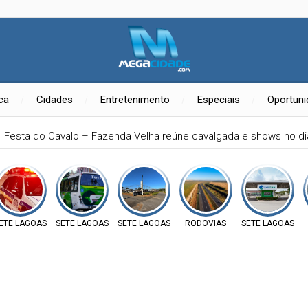
ica
Cidades
Entretenimento
Especiais
Oportun
Festa do Cavalo – Fazenda Velha reúne cavalgada e shows no d
ETE LAGOAS
SETE LAGOAS
SETE LAGOAS
RODOVIAS
SETE LAGOAS