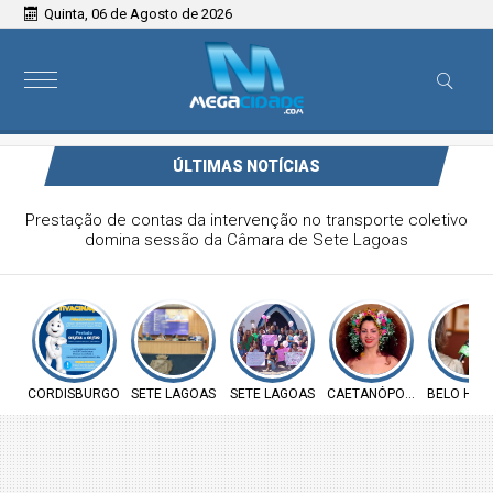
Quinta, 06 de Agosto de 2026
ÚLTIMAS NOTÍCIAS
Prefeitura de Cordisburgo inicia Campanha Nacional de
Multivacinação para crianças e adolescentes
CORDISBURGO
SETE LAGOAS
SETE LAGOAS
CAETANÓPOLIS
BELO HOR