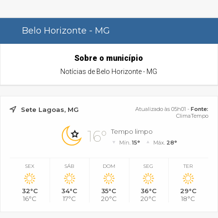
Belo Horizonte - MG
Sobre o município
Notícias de Belo Horizonte - MG
Sete Lagoas, MG
Atualizado às 05h01 -
Fonte:
ClimaTempo
16°
Tempo limpo
Mín.
15°
Máx.
28°
SEX
SÁB
DOM
SEG
TER
32°C
34°C
35°C
36°C
29°C
16°C
17°C
20°C
20°C
18°C