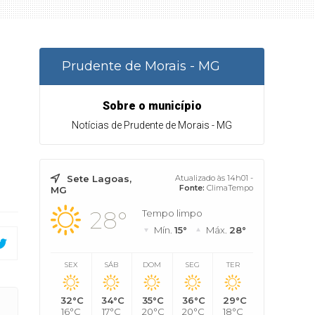
Prudente de Morais - MG
Sobre o município
Notícias de Prudente de Morais - MG
Sete Lagoas,
Atualizado às 14h01 -
Fonte:
ClimaTempo
MG
28°
Tempo limpo
Mín.
15°
Máx.
28°
SEX
SÁB
DOM
SEG
TER
32°C
34°C
35°C
36°C
29°C
e de Morais
16°C
17°C
20°C
20°C
18°C