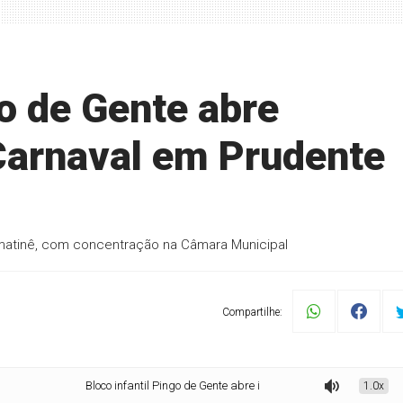
go de Gente abre
 Carnaval em Prudente
a matinê, com concentração na Câmara Municipal
Compartilhe:
Bloco infantil Pingo de Gente abre inscrições para o Carnaval em Prudent
1.0x