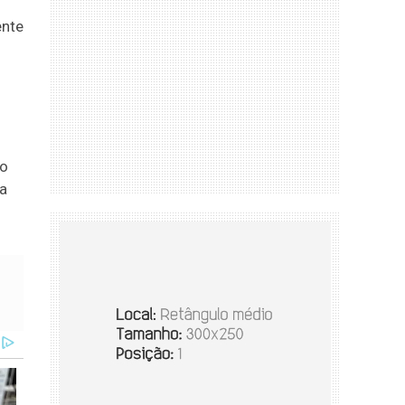
ente
co
ra