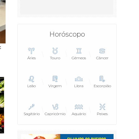
Horóscopo
Áries
Touro
Gêmeos
Câncer
Leão
Virgem
Libra
Escorpião
Sagitário
Capricórnio
Aquário
Peixes