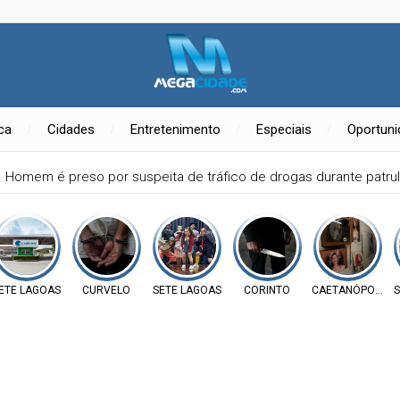
ica
Cidades
Entretenimento
Especiais
Oportun
Homem é preso por suspeita de tráfico de drogas durante patr
ETE LAGOAS
CURVELO
SETE LAGOAS
CORINTO
CAETANÓPOLIS
S