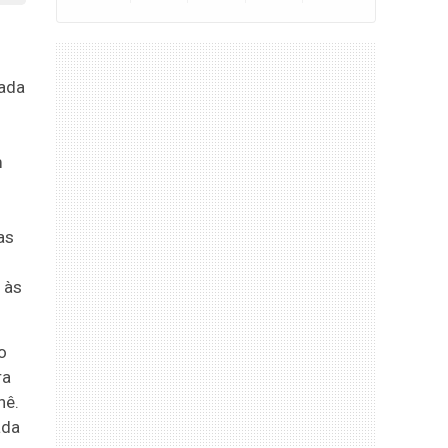
çada
m
as
 às
o
ra
nê.
ada