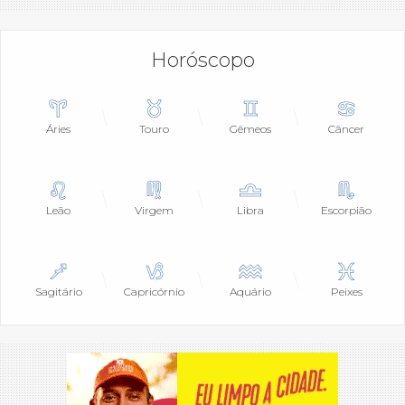
Horóscopo
Áries
Touro
Gêmeos
Câncer
Leão
Virgem
Libra
Escorpião
Sagitário
Capricórnio
Aquário
Peixes