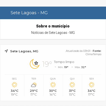
Sete Lagoas - MG
Sobre o município
Notícias de Sete Lagoas - MG
Sete Lagoas, MG
Atualizado às 03h01 -
Fonte:
ClimaTempo
19°
Tempo limpo
Mín.
19°
Máx.
32°
SEG
TER
QUA
QUI
SEX
34°C
29°C
30°C
31°C
34°C
19°C
17°C
14°C
15°C
17°C