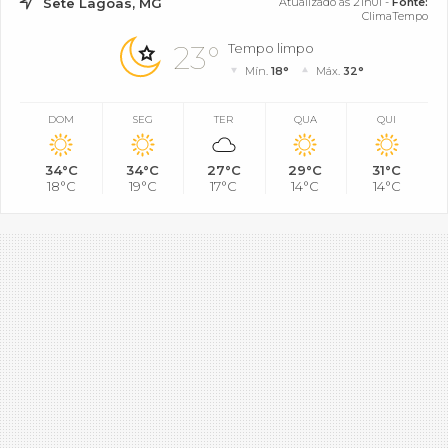
Sete Lagoas, MG
Atualizado às 21h01 -
Fonte:
ClimaTempo
23°
Tempo limpo
Mín.
18°
Máx.
32°
DOM
SEG
TER
QUA
QUI
34°C
34°C
27°C
29°C
31°C
18°C
19°C
17°C
14°C
14°C