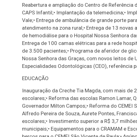
Reabertura e ampliação do Centro de Referência 
CAPS Infantil;• Implantação da telemedicina;• Imp
Vale;• Entrega de ambulância de grande porte para
atendimento na zona rural;• Entrega de 13 novas
de hemodiálise para o Hospital Nossa Senhora das
Entrega de 100 camas elétricas para a rede hospit
de 3.500 pacientes;• Programa de aferidor de glic
Nossa Senhora das Graças, com novos leitos de U
Especialidades Odontológicas (CEO), referência p
EDUCAÇÃO
Inauguração da Creche Tia Magda, com mais de 20
escolares;• Reforma das escolas Ramon Lamar, Qu
Governador Milton Campos;• Reforma do CEMEI S
Alfredo Pereira de Souza, Aurete Pontes, Francisca
escolares;• Investimento superior a R$ 3,7 milhõ
municipais;• Equipamentos para o CRAMAM e Escol
berços para o CEMEI São Vicente de Paula;• Anúnc