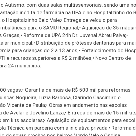
do Autismo, com duas salas multissensoriais, sendo uma n
lantação inédita de farmácia na UPA e no Hospitalzinho do 
 o Hospitalzinho Belo Vale;• Entrega de veículo para
 ambulâncias para o SAMU Regional;• Aquisição de 35 máqui
 Graças;• Reforma da UPA 24h Dr. Juvenal Abreu Paiva;•
alar municipal;• Distribuição de próteses dentárias para ma
emia para crianças de 2 a 13 anos;• Fortalecimento do Hosp
TI e recursos superiores a R$ 2 milhões;• Novo Centro de
ara 24 municípios.
0 vagas;• Garantia de mais de R$ 500 mil para reformas
incas Nogueira, Luzia Barbosa, Clarindo Cassimiro e
ão Vicente de Paula;• Obras em andamento nas escolas
 de Avelar e Jovelino Lanza;• Entrega de mais de 15 mil kit
es em kits escolares;• Aquisição de equipamentos para esco
a Técnica em parceria com a iniciativa privada;• Reforma 
io de novas creches nos bairros Verde Vale e Ondina