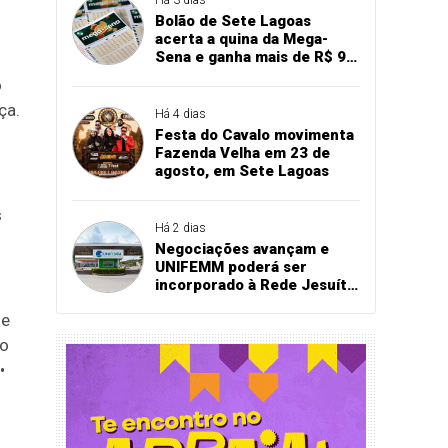
Bolão de Sete Lagoas
acerta a quina da Mega-
Sena e ganha mais de R$ 94
mil
o
ça.
Há 4 dias
Festa do Cavalo movimenta
Fazenda Velha em 23 de
agosto, em Sete Lagoas
s
Há 2 dias
Negociações avançam e
UNIFEMM poderá ser
incorporado à Rede Jesuíta
de Educação
de
 o
•