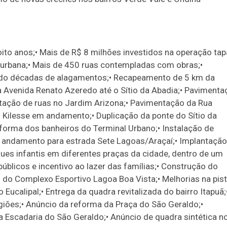
to anos;• Mais de R$ 8 milhões investidos na operação tap
a urbana;• Mais de 450 ruas contempladas com obras;•
ndo décadas de alagamentos;• Recapeamento de 5 km da
a Avenida Renato Azeredo até o Sítio da Abadia;• Pavimenta
tação de ruas no Jardim Arizona;• Pavimentação da Rua
n Kilesse em andamento;• Duplicação da ponte do Sítio da
forma dos banheiros do Terminal Urbano;• Instalação de
em andamento para estrada Sete Lagoas/Araçaí;• Implantação
ques infantis em diferentes praças da cidade, dentro de um
úblicos e incentivo ao lazer das famílias;• Construção do
s do Complexo Esportivo Lagoa Boa Vista;• Melhorias na pis
Eucalipal;• Entrega da quadra revitalizada do bairro Itapuã;
giões;• Anúncio da reforma da Praça do São Geraldo;•
 Escadaria do São Geraldo;• Anúncio de quadra sintética n