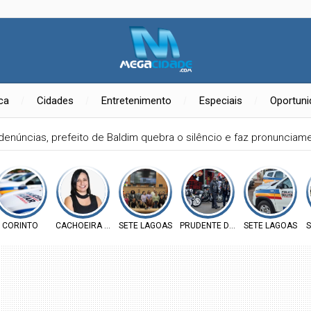
ica
Cidades
Entretenimento
Especiais
Oportun
denúncias, prefeito de Baldim quebra o silêncio e faz pronuncia
CORINTO
CACHOEIRA DA PRATA
SETE LAGOAS
PRUDENTE DE MORAIS
SETE LAGOAS
S