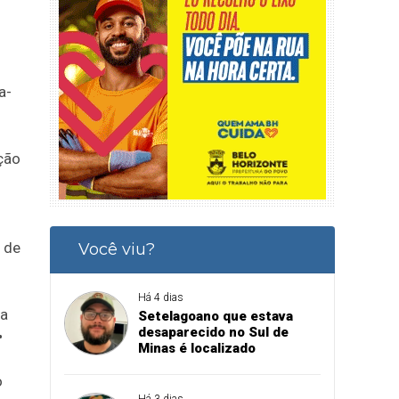
a-
ção
 de
Você viu?
Há 4 dias
ta
Setelagoano que estava
desaparecido no Sul de
•
Minas é localizado
o
Há 3 dias