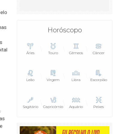
o
Belo
nas
Horóscopo
is
ital
Áries
Touro
Gêmeos
Câncer
Leão
Virgem
Libra
Escorpião
Sagitário
Capricórnio
Aquário
Peixes
s
las
de