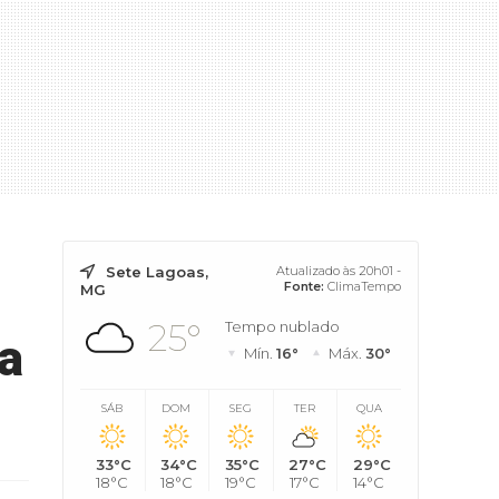
Sete Lagoas,
Atualizado às 20h01 -
Fonte:
ClimaTempo
MG
25°
Tempo nublado
a
Mín.
16°
Máx.
30°
SÁB
DOM
SEG
TER
QUA
33°C
34°C
35°C
27°C
29°C
18°C
18°C
19°C
17°C
14°C