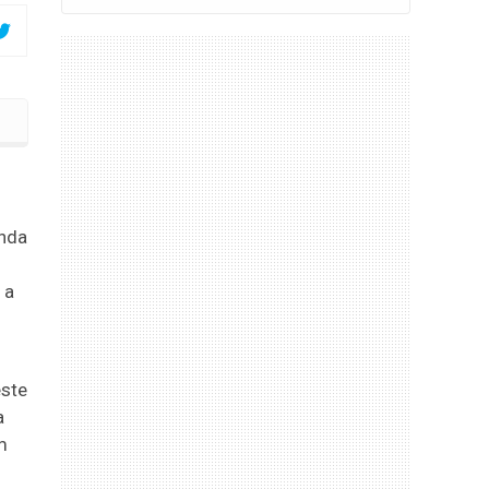
trega do Hospital Regional
inda
 a
este
a
m