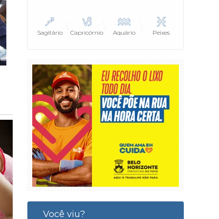
Sagitário
Capricórnio
Aquário
Peixes
Você viu?