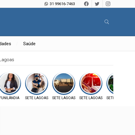
31 99616-7463
idades
Saúde
 Lagoas
FUNILÂNDIA
SETE LAGOAS
SETE LAGOAS
SETE LAGOAS
SETE LAGOAS