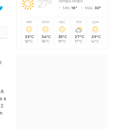
27°
Tempo limpo
Mín.
16°
Máx.
30°
SÁB
DOM
SEG
TER
QUA
Colônia de Barbacena será desativado
33°C
34°C
35°C
27°C
29°C
18°C
18°C
19°C
17°C
14°C
l
 A
s a
12
em