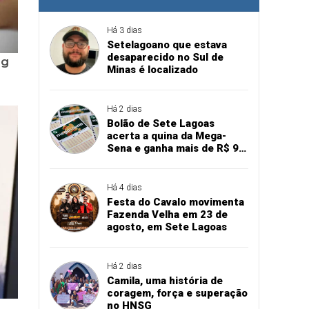
Há 3 dias
Setelagoano que estava
desaparecido no Sul de
Minas é localizado
Há 2 dias
Bolão de Sete Lagoas
acerta a quina da Mega-
Sena e ganha mais de R$ 94
mil
Há 4 dias
Festa do Cavalo movimenta
Fazenda Velha em 23 de
agosto, em Sete Lagoas
Há 2 dias
Camila, uma história de
coragem, força e superação
no HNSG