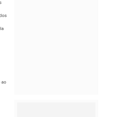
s
ados
la
 ao