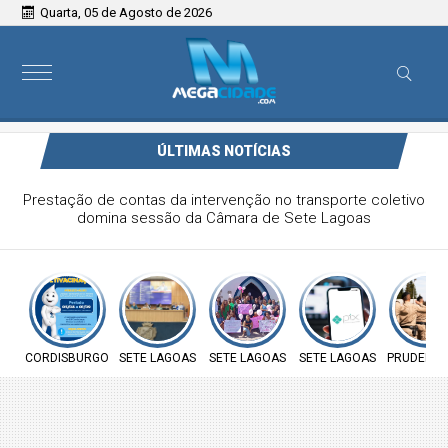
Quarta, 05 de Agosto de 2026
ÚLTIMAS NOTÍCIAS
Prefeitura de Cordisburgo inicia Campanha Nacional de
Multivacinação para crianças e adolescentes
CORDISBURGO
SETE LAGOAS
SETE LAGOAS
SETE LAGOAS
PRUDENTE