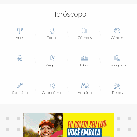
Horóscopo
Áries
Touro
Gêmeos
Câncer
Leão
Virgem
Libra
Escorpião
Sagitário
Capricórnio
Aquário
Peixes