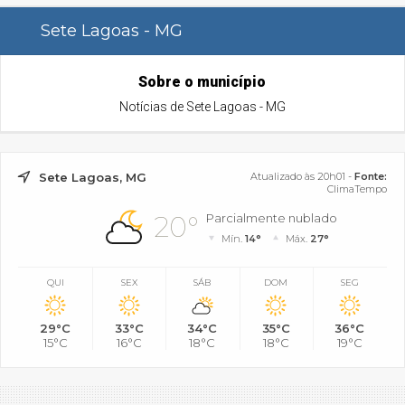
Sete Lagoas - MG
Sobre o município
Notícias de Sete Lagoas - MG
Sete Lagoas, MG
Atualizado às 20h01 -
Fonte:
ClimaTempo
20°
Parcialmente nublado
Mín.
14°
Máx.
27°
QUI
SEX
SÁB
DOM
SEG
29°C
33°C
34°C
35°C
36°C
15°C
16°C
18°C
18°C
19°C