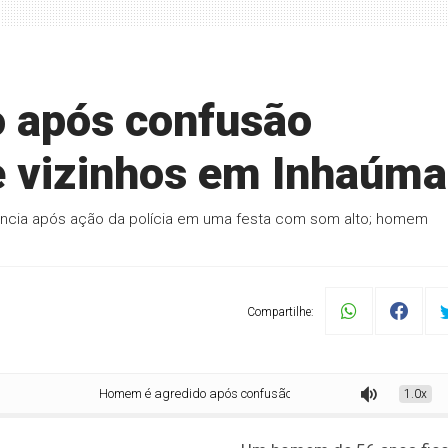
 após confusão
e vizinhos em Inhaúma
idência após ação da polícia em uma festa com som alto; homem
Compartilhe:
Homem é agredido após confusão envolvendo festa e vizinhos em Inhaú
1.0x