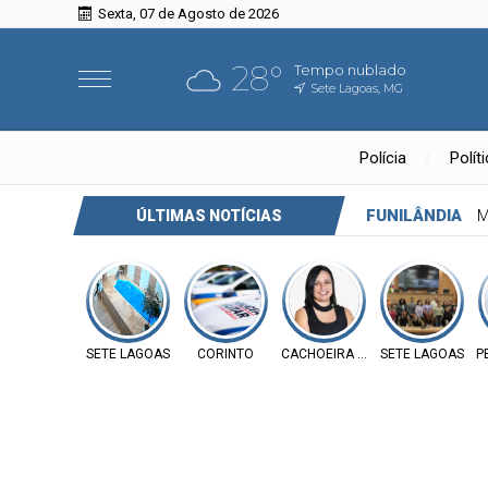
Sexta, 07 de Agosto de 2026
28°
Tempo nublado
Sete Lagoas, MG
Polícia
Polít
FUNILÂNDIA
M
ÚLTIMAS NOTÍCIAS
SETE LAGOAS
CORINTO
CACHOEIRA DA PRATA
SETE LAGOAS
P