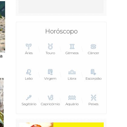
Horóscopo
Áries
Touro
Gêmeos
Câncer
Leão
Virgem
Libra
Escorpião
Sagitário
Capricórnio
Aquário
Peixes