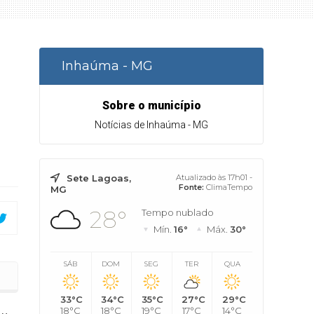
Inhaúma - MG
Sobre o município
Notícias de Inhaúma - MG
Sete Lagoas,
Atualizado às 17h01 -
Fonte:
ClimaTempo
MG
28°
Tempo nublado
Mín.
16°
Máx.
30°
SÁB
DOM
SEG
TER
QUA
ma
33°C
34°C
35°C
27°C
29°C
18°C
18°C
19°C
17°C
14°C