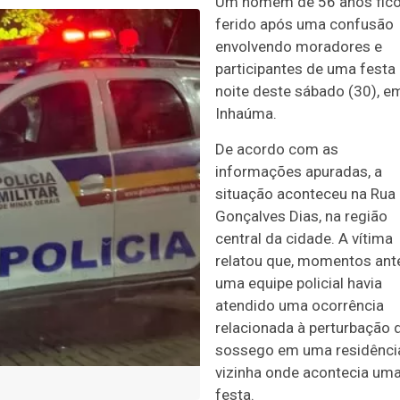
Um homem de 56 anos fic
ferido após uma confusão
envolvendo moradores e
participantes de uma festa
noite deste sábado (30), e
Inhaúma.
De acordo com as
informações apuradas, a
situação aconteceu na Rua
Gonçalves Dias, na região
central da cidade. A vítima
relatou que, momentos ant
uma equipe policial havia
atendido uma ocorrência
relacionada à perturbação 
sossego em uma residênci
vizinha onde acontecia um
festa.