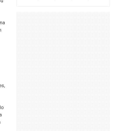
ou
 na
m
es,
do
a
a