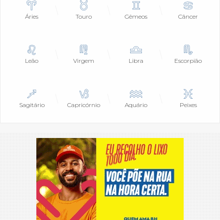
Áries
Touro
Gêmeos
Câncer
Leão
Virgem
Libra
Escorpião
Sagitário
Capricórnio
Aquário
Peixes