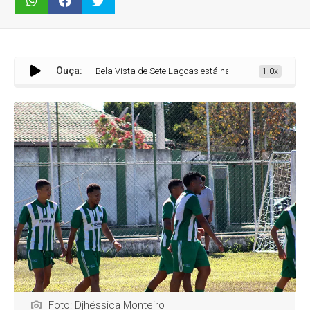
Ouça:
Bela Vista de Sete Lagoas está na final! Sub-20 avança após emo
1.0x
Foto: Djhéssica Monteiro