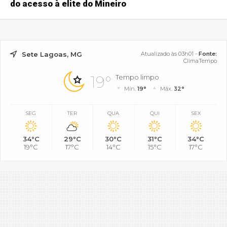
do acesso à elite do Mineiro
Sete Lagoas, MG
Atualizado às 03h01 -
Fonte:
ClimaTempo
19°
Tempo limpo
Mín.
19°
Máx.
32°
SEG
TER
QUA
QUI
SEX
34°C
29°C
30°C
31°C
34°C
19°C
17°C
14°C
15°C
17°C