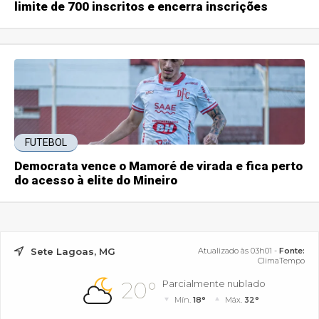
limite de 700 inscritos e encerra inscrições
FUTEBOL
Democrata vence o Mamoré de virada e fica perto
do acesso à elite do Mineiro
Sete Lagoas, MG
Atualizado às 03h01 -
Fonte:
ClimaTempo
20°
Parcialmente nublado
Mín.
18°
Máx.
32°