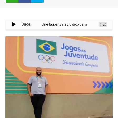
Ouça:
Sete-lagoano é aprovado para ser árbitro internacional de Giná
1.0x