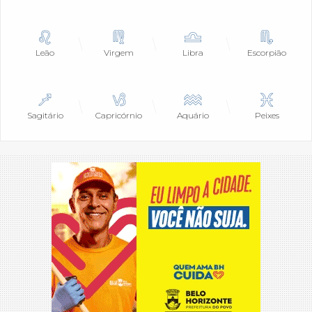
Leão
Virgem
Libra
Escorpião
Sagitário
Capricórnio
Aquário
Peixes