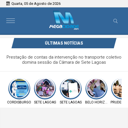
Quarta, 05 de Agosto de 2026
ÚLTIMAS NOTÍCIAS
Prefeitura de Cordisburgo inicia Campanha Nacional de
Multivacinação para crianças e adolescentes
CORDISBURGO
SETE LAGOAS
SETE LAGOAS
BELO HORIZONTE
PRUDENTE