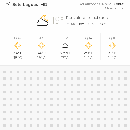
Sete Lagoas, MG
Atualizado às 02h02 -
Fonte:
ClimaTempo
19°
Parcialmente nublado
Mín.
18°
Máx.
32°
DOM
SEG
TER
QUA
QUI
34°C
34°C
27°C
29°C
31°C
18°C
19°C
17°C
14°C
14°C