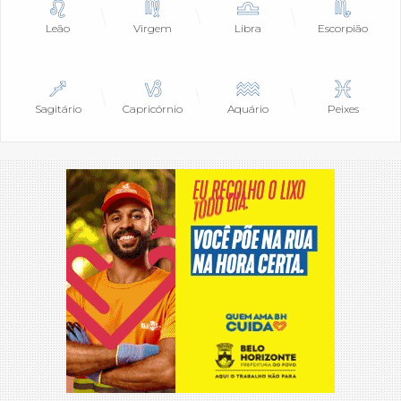
Leão
Virgem
Libra
Escorpião
Sagitário
Capricórnio
Aquário
Peixes