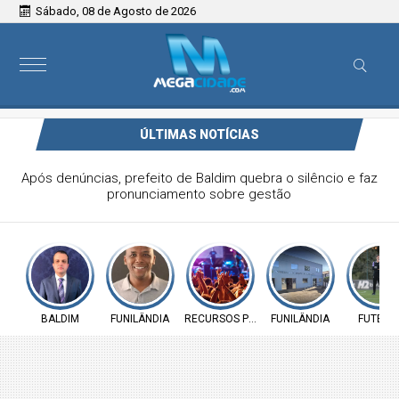
Sábado, 08 de Agosto de 2026
ÚLTIMAS NOTÍCIAS
Vereador Elói Mendes critica falta de investimentos na
Saúde de Funilândia e cobra ação da Prefeitura
BALDIM
FUNILÂNDIA
RECURSOS PÚBLICOS
FUNILÂNDIA
FUTEBO