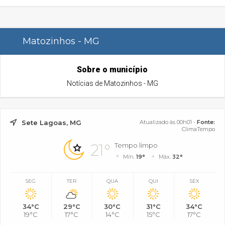
Matozinhos - MG
Sobre o município
Notícias de Matozinhos - MG
Sete Lagoas, MG
Atualizado às 00h01 -
Fonte:
ClimaTempo
21°
Tempo limpo
Mín.
19°
Máx.
32°
SEG
TER
QUA
QUI
SEX
34°C
29°C
30°C
31°C
34°C
19°C
17°C
14°C
15°C
17°C