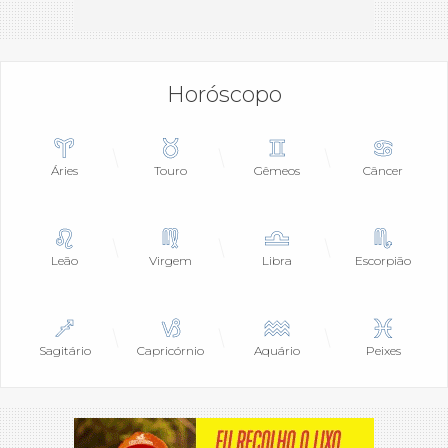
Horóscopo
Áries
Touro
Gêmeos
Câncer
Leão
Virgem
Libra
Escorpião
Sagitário
Capricórnio
Aquário
Peixes