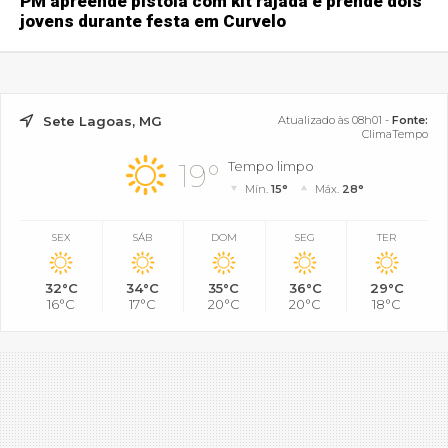
PM apreende pistola com kit rajada e prende dois
jovens durante festa em Curvelo
Sete Lagoas, MG
Atualizado às 08h01 -
Fonte:
ClimaTempo
19°
Tempo limpo
Mín.
15°
Máx.
28°
SEX
SÁB
DOM
SEG
TER
32°C
34°C
35°C
36°C
29°C
16°C
17°C
20°C
20°C
18°C