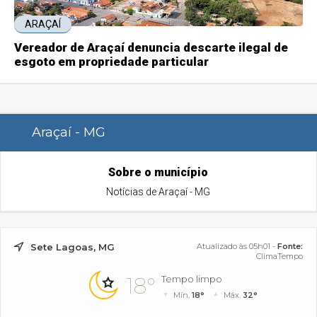
ARAÇAÍ
Vereador de Araçaí denuncia descarte ilegal de
esgoto em propriedade particular
Araçaí - MG
Sobre o município
Notícias de Araçaí - MG
Sete Lagoas, MG
Atualizado às 05h01 -
Fonte:
ClimaTempo
18°
Tempo limpo
Mín.
18°
Máx.
32°