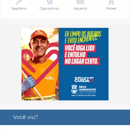
Sagitário
Capricórnio
Aquário
Peixes
Você viu?