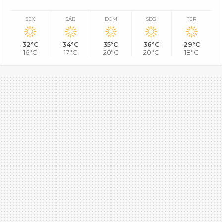
SEX
SÁB
DOM
SEG
TER
32°C
34°C
35°C
36°C
29°C
16°C
17°C
20°C
20°C
18°C