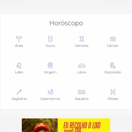
Horóscopo
Áries
Touro
Gêmeos
Câncer
Leão
Virgem
Libra
Escorpião
Sagitário
Capricórnio
Aquário
Peixes