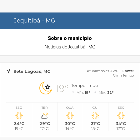
Jequitibá - MG
Sobre o município
Notícias de Jequitibá - MG
Sete Lagoas, MG
Atualizado às 03h01 -
Fonte:
ClimaTempo
19°
Tempo limpo
Mín.
19°
Máx.
32°
SEG
TER
QUA
QUI
SEX
34°C
29°C
30°C
31°C
34°C
19°C
17°C
14°C
15°C
17°C