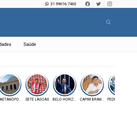
31 99616-7463
idades
Saúde
AETANÓPOLIS
SETE LAGOAS
BELO HORIZONTE
CAPIM BRANCO
PEDRO LEOPOLD
P