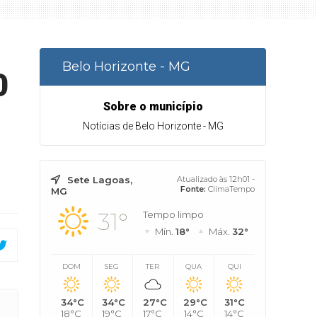
Belo Horizonte - MG
0
Sobre o município
Notícias de Belo Horizonte - MG
Sete Lagoas,
Atualizado às 12h01 -
Fonte:
ClimaTempo
MG
31°
Tempo limpo
Mín.
18°
Máx.
32°
DOM
SEG
TER
QUA
QUI
34°C
34°C
27°C
29°C
31°C
18°C
19°C
17°C
14°C
14°C