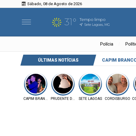
Sábado, 08 de Agosto de 2026
31°
Tempo limpo
Sete Lagoas, MG
Polícia
Polít
CAPIM BRANC
ÚLTIMAS NOTÍCIAS
CAPIM BRANCO
PRUDENTE DE MORAIS
SETE LAGOAS
CORDISBURGO
C