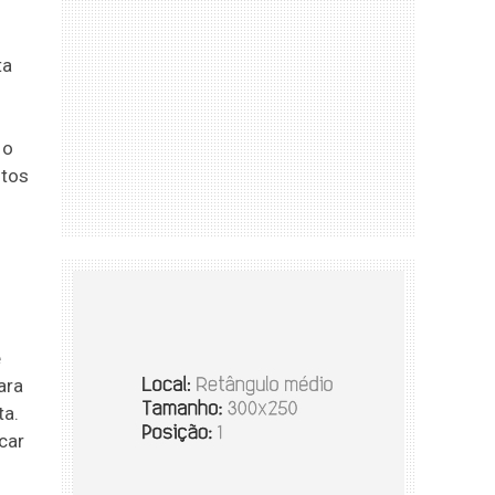
ta
 o
ntos
e
ara
ta.
car