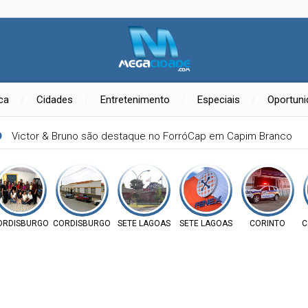
ica
Cidades
Entretenimento
Especiais
Oportun
O
Victor & Bruno são destaque no ForróCap em Capim Branco
ORDISBURGO
CORDISBURGO
SETE LAGOAS
SETE LAGOAS
CORINTO
C