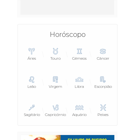
Horóscopo
Áries
Touro
Gêmeos
Câncer
Leão
Virgem
Libra
Escorpião
Sagitário
Capricórnio
Aquário
Peixes