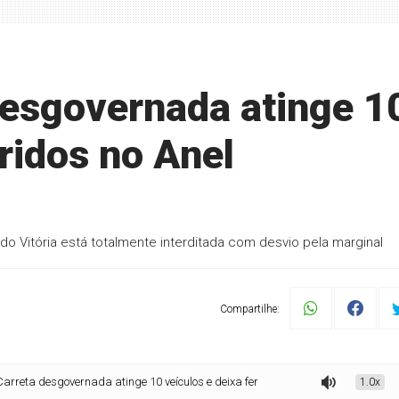
desgovernada atinge 1
eridos no Anel
tido Vitória está totalmente interditada com desvio pela marginal
Compartilhe:
overnada atinge 10 veículos e deixa feridos no Anel Rodoviário, em BH
1.0x