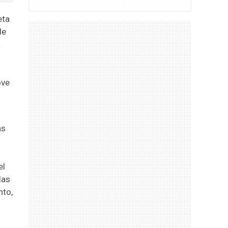
eta
de
a
ove
as
el
das
nto,