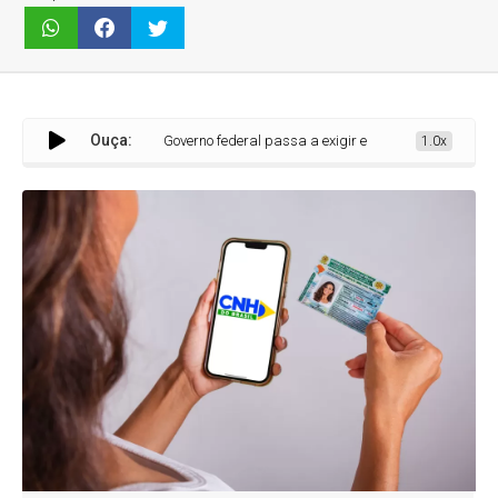
Ouça:
Governo federal passa a exigir exame toxicológico para a prime
1.0x