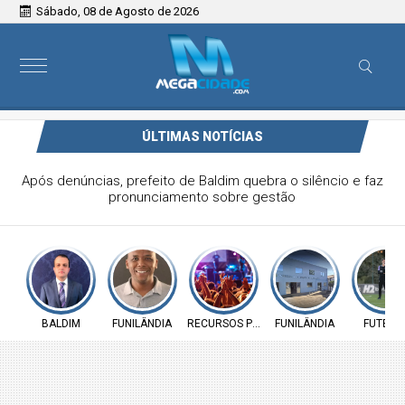
Sábado, 08 de Agosto de 2026
ÚLTIMAS NOTÍCIAS
Vereador Elói Mendes critica falta de investimentos na
Saúde de Funilândia e cobra ação da Prefeitura
BALDIM
FUNILÂNDIA
RECURSOS PÚBLICOS
FUNILÂNDIA
FUTEBO