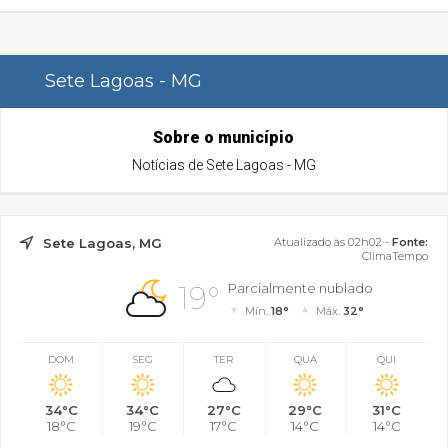
Sete Lagoas - MG
Sobre o município
Notícias de Sete Lagoas - MG
Sete Lagoas, MG
Atualizado às 02h02 -
Fonte:
ClimaTempo
19°
Parcialmente nublado
Mín.
18°
Máx.
32°
DOM
SEG
TER
QUA
QUI
34°C
34°C
27°C
29°C
31°C
18°C
19°C
17°C
14°C
14°C