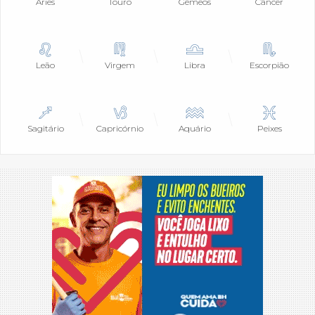
Áries
Touro
Gêmeos
Câncer
Leão
Virgem
Libra
Escorpião
Sagitário
Capricórnio
Aquário
Peixes