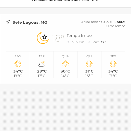
Sete Lagoas, MG
Atualizado às 06h01 -
Fonte:
ClimaTempo
18°
Tempo limpo
Mín.
19°
Máx.
32°
SEG
TER
QUA
QUI
SEX
34°C
29°C
30°C
31°C
34°C
19°C
17°C
14°C
15°C
17°C