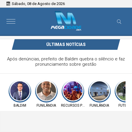
Sábado, 08 de Agosto de 2026
ÚLTIMAS NOTÍCIAS
Vereador Elói Mendes critica falta de investimentos na
Saúde de Funilândia e cobra ação da Prefeitura
BALDIM
FUNILÂNDIA
RECURSOS PÚBLICOS
FUNILÂNDIA
FUTEBO