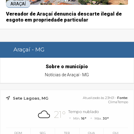
ARAÇAÍ
Vereador de Araçaí denuncia descarte ilegal de
esgoto em propriedade particular
Araçaí - MG
Sobre o município
Notícias de Araçaí - MG
Sete Lagoas, MG
Atualizado às 23h01 -
Fonte:
ClimaTempo
21°
Tempo nublado
Mín.
16°
Máx.
30°
DOM
SEG
TER
QUA
QUI