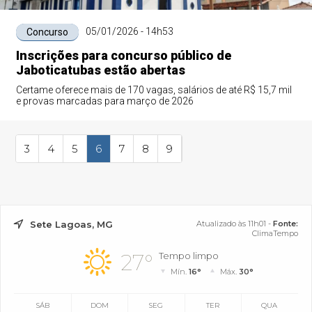
05/01/2026 - 14h53
Concurso
Inscrições para concurso público de
Jaboticatubas estão abertas
Certame oferece mais de 170 vagas, salários de até R$ 15,7 mil
e provas marcadas para março de 2026
3
4
5
6
7
8
9
Sete Lagoas, MG
Atualizado às 11h01 -
Fonte:
ClimaTempo
27°
Tempo limpo
Mín.
16°
Máx.
30°
SÁB
DOM
SEG
TER
QUA