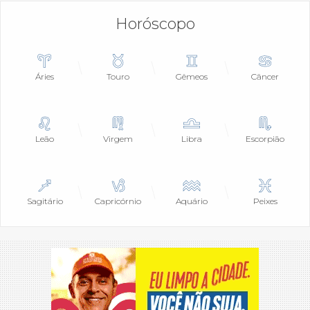
Horóscopo
Áries
Touro
Gêmeos
Câncer
Leão
Virgem
Libra
Escorpião
Sagitário
Capricórnio
Aquário
Peixes