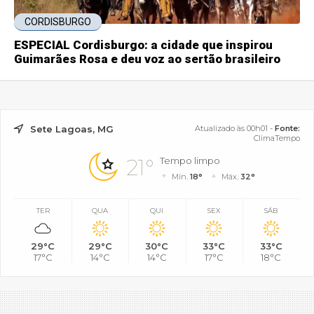
CORDISBURGO
ESPECIAL Cordisburgo: a cidade que inspirou
Guimarães Rosa e deu voz ao sertão brasileiro
Sete Lagoas, MG
Atualizado às 00h01 -
Fonte:
ClimaTempo
21°
Tempo limpo
Mín.
18°
Máx.
32°
TER
QUA
QUI
SEX
SÁB
29°C
29°C
30°C
33°C
33°C
17°C
14°C
14°C
17°C
18°C