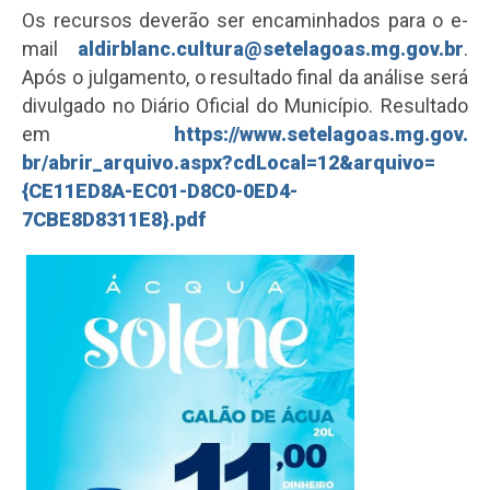
Os recursos deverão ser encaminhados para o e-
mail
aldirblanc.cultura@setelagoas.
mg.gov.br
.
Após o julgamento, o resultado final da análise será
divulgado no Diário Oficial do Município. Resultado
em
https://www.setelagoas.mg.gov.
br/abrir_arquivo.aspx?cdLocal=
12&arquivo=
{CE11ED8A-EC01-
D8C0-0ED4-
7CBE8D8311E8}.pdf