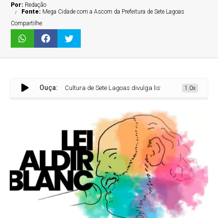
Por:
Redação
Fonte:
Mega Cidade com a Ascom da Prefeitura de Sete Lagoas
Compartilhe:
Ouça:
Cultura de Sete Lagoas divulga lista de classificados em editais da
1.0x