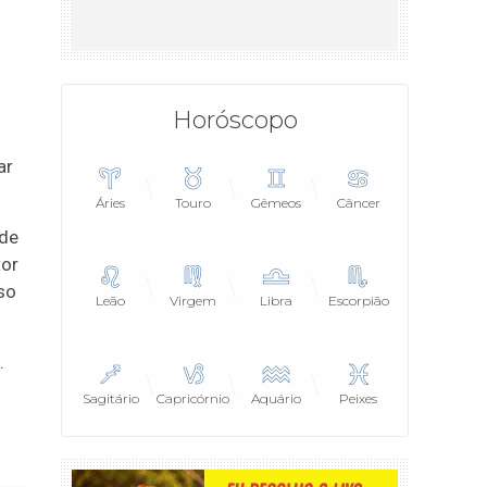
Horóscopo
ar
Áries
Touro
Gêmeos
Câncer
 de
tor
so
Leão
Virgem
Libra
Escorpião
.
Sagitário
Capricórnio
Aquário
Peixes