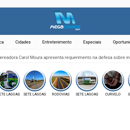
ica
Cidades
Entretenimento
Especiais
Oportun
ereadora Carol Moura apresenta requerimento na defesa sobre ins
ETE LAGOAS
SETE LAGOAS
RODOVIAS
SETE LAGOAS
CURVELO
S