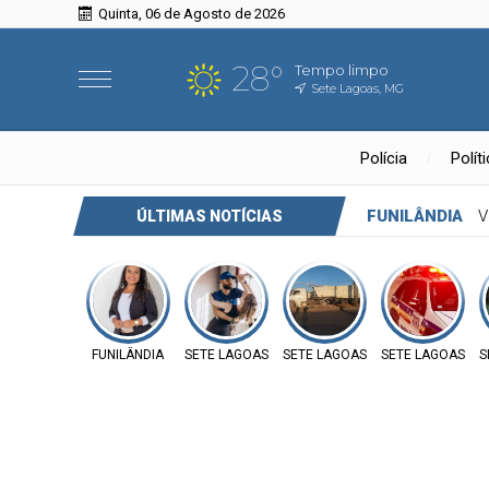
Quinta, 06 de Agosto de 2026
28°
Tempo limpo
Sete Lagoas, MG
Polícia
Polít
FUNILÂNDIA
V
ÚLTIMAS NOTÍCIAS
FUNILÂNDIA
SETE LAGOAS
SETE LAGOAS
SETE LAGOAS
S