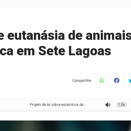
re eutanásia de animai
ica em Sete Lagoas
Compartilhe:
Projeto de lei sobre eutanásia de animais de rua gera polêmica em Sete
1.0x