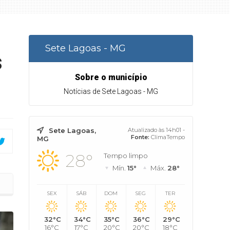
Sete Lagoas - MG
s
Sobre o município
Notícias de Sete Lagoas - MG
Sete Lagoas,
Atualizado às 14h01 -
Fonte:
ClimaTempo
MG
28°
Tempo limpo
Mín.
15°
Máx.
28°
 Lagoas
SEX
SÁB
DOM
SEG
TER
32°C
34°C
35°C
36°C
29°C
16°C
17°C
20°C
20°C
18°C