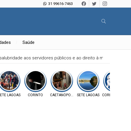
31 99616-7463
idades
Saúde
alubridade aos servidores públicos e ao direito à moradia das f
ETE LAGOAS
CORINTO
CAETANÓPOLIS
SETE LAGOAS
CORDISBURGO