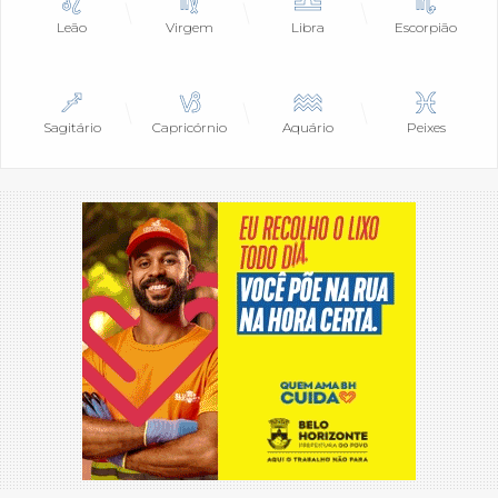
Leão
Virgem
Libra
Escorpião
Sagitário
Capricórnio
Aquário
Peixes