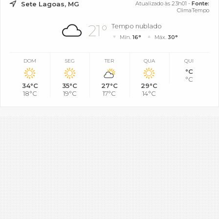
Sete Lagoas, MG
Atualizado às 23h01 -
Fonte:
ClimaTempo
21°
Tempo nublado
Mín.
16°
Máx.
30°
DOM
SEG
TER
QUA
QUI
°C
°C
34°C
35°C
27°C
29°C
18°C
19°C
17°C
14°C