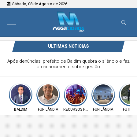
Sábado, 08 de Agosto de 2026
ÚLTIMAS NOTÍCIAS
Vereador Elói Mendes critica falta de investimentos na
Saúde de Funilândia e cobra ação da Prefeitura
BALDIM
FUNILÂNDIA
RECURSOS PÚBLICOS
FUNILÂNDIA
FUTEBO