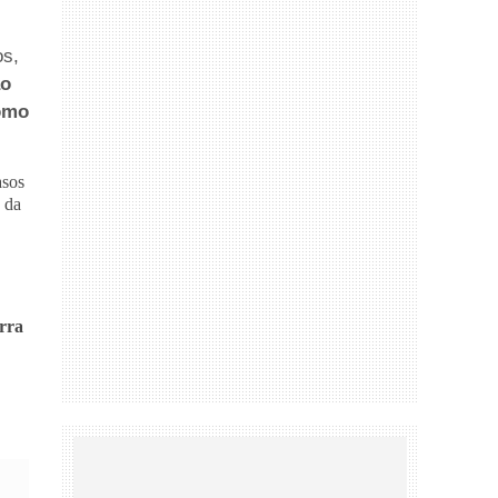
os,
ão
como
asos
 da
rra