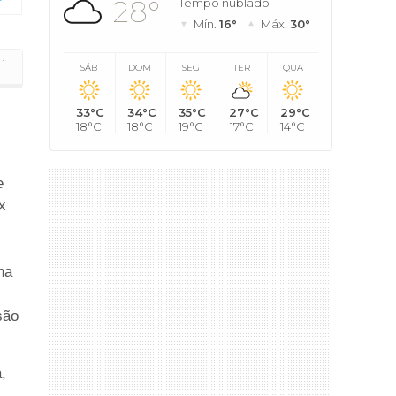
28°
Tempo nublado
Mín.
16°
Máx.
30°
·
Lagoas
SÁB
DOM
SEG
TER
QUA
33°C
34°C
35°C
27°C
29°C
18°C
18°C
19°C
17°C
14°C
e
x
)
na
são
,