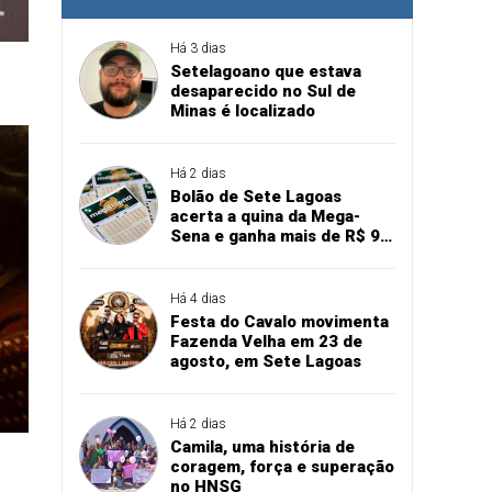
Há 3 dias
Setelagoano que estava
desaparecido no Sul de
Minas é localizado
Há 2 dias
Bolão de Sete Lagoas
acerta a quina da Mega-
Sena e ganha mais de R$ 94
mil
Há 4 dias
Festa do Cavalo movimenta
Fazenda Velha em 23 de
agosto, em Sete Lagoas
Há 2 dias
Camila, uma história de
coragem, força e superação
no HNSG