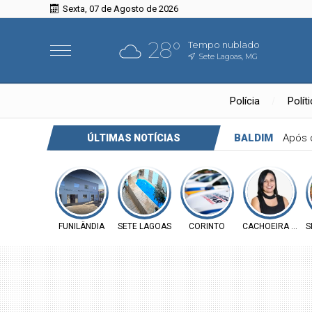
Sexta, 07 de Agosto de 2026
28°
Tempo nublado
Sete Lagoas, MG
Polícia
Polít
BALDIM
Após 
ÚLTIMAS NOTÍCIAS
FUNILÂNDIA
SETE LAGOAS
CORINTO
CACHOEIRA DA P
S