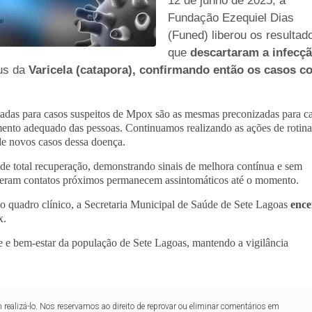
12 de junho de 2025, a
Fundação Ezequiel Dias
(Funed) liberou os resultad
que
descartaram a infecç
us da
Varicela (catapora), confirmando então os casos 
tadas para casos suspeitos de Mpox são as mesmas preconizadas para c
amento adequado das pessoas. Continuamos realizando as ações de rotina
 de novos casos dessa doença.
 de total recuperação, demonstrando sinais de melhora contínua e sem
iveram contatos próximos permanecem assintomáticos até o momento.
o quadro clínico, a Secretaria Municipal de Saúde de Sete Lagoas
ence
x.
 e bem-estar da população de Sete Lagoas, mantendo a vigilância
realizá-lo. Nos reservamos ao direito de reprovar ou eliminar comentários em