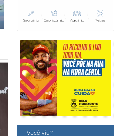
Sagitário
Capricórnio
Aquário
Peixes
Você viu?