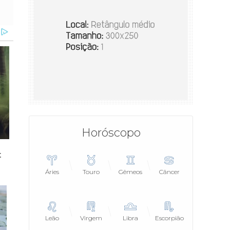
Horóscopo
Áries
Touro
Gêmeos
Câncer
Leão
Virgem
Libra
Escorpião