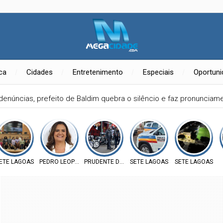
ica
Cidades
Entretenimento
Especiais
Oportun
denúncias, prefeito de Baldim quebra o silêncio e faz pronuncia
RATA
ETE LAGOAS
PEDRO LEOPOLDO
PRUDENTE DE MORAIS
SETE LAGOAS
SETE LAGOAS