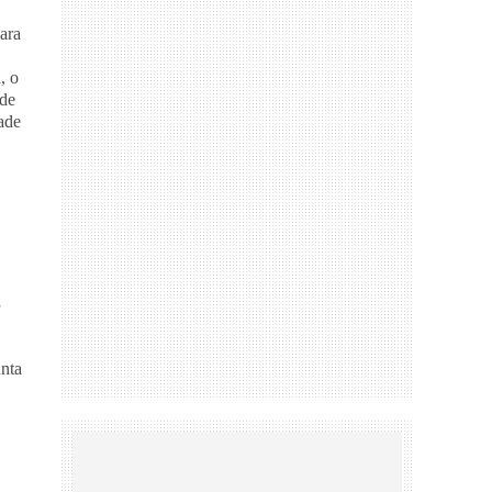
ara
, o
 de
ade
a
unta