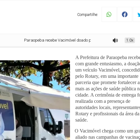
Compartilhe:
Paraopeba recebe Vacimóvel doado pelo Rotary para reforçar campanhas de 
1.0x
A Prefeitura de Paraopeba receb
com grande entusiasmo, a doaçã
um veículo Vacimóvel, concedi
pelo Rotary, em uma importante
parceria que promete fortalecer 
mais as ações de saúde pública n
cidade. A cerimônia de entrega f
realizada com a presença de
autoridades locais, representante
Rotary e profissionais da área da
saúde.
O Vacimóvel chega como um gr
·
aliado nas campanhas de vacina