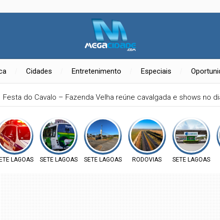
ica
Cidades
Entretenimento
Especiais
Oportun
Festa do Cavalo – Fazenda Velha reúne cavalgada e shows no d
ETE LAGOAS
SETE LAGOAS
SETE LAGOAS
RODOVIAS
SETE LAGOAS