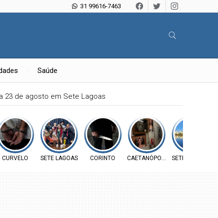
31 99616-7463
idades
Saúde
ia 23 de agosto em Sete Lagoas
CURVELO
SETE LAGOAS
CORINTO
CAETANÓPOLIS
SETE LAGOAS