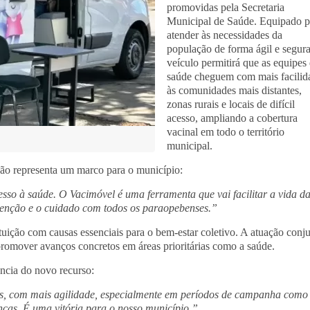
promovidas pela Secretaria
Municipal de Saúde. Equipado p
atender às necessidades da
população de forma ágil e segura
veículo permitirá que as equipes
saúde cheguem com mais facilid
às comunidades mais distantes,
zonas rurais e locais de difícil
acesso, ampliando a cobertura
vacinal em todo o território
municipal.
ão representa um marco para o município:
sso à saúde. O Vacimóvel é uma ferramenta que vai facilitar a vida d
enção e o cuidado com todos os paraopebenses.”
ituição com causas essenciais para o bem-estar coletivo. A atuação conj
 promover avanços concretos em áreas prioritárias como a saúde.
ncia do novo recurso:
s, com mais agilidade, especialmente em períodos de campanha como
ças. É uma vitória para o nosso município.”