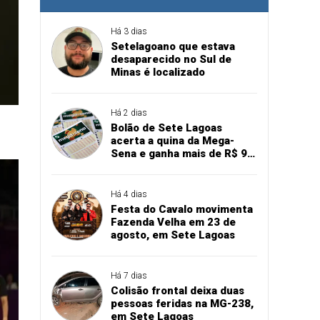
Há 3 dias
Setelagoano que estava
desaparecido no Sul de
Minas é localizado
Há 2 dias
Bolão de Sete Lagoas
acerta a quina da Mega-
Sena e ganha mais de R$ 94
mil
Há 4 dias
Festa do Cavalo movimenta
Fazenda Velha em 23 de
agosto, em Sete Lagoas
Há 7 dias
Colisão frontal deixa duas
pessoas feridas na MG-238,
em Sete Lagoas