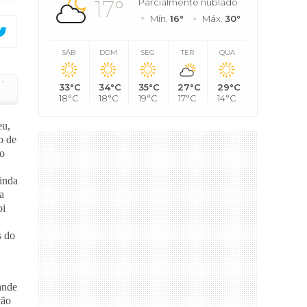
17°
Parcialmente nublado
Mín.
16°
Máx.
30°
SÁB
DOM
SEG
TER
QUA
·
33°C
34°C
35°C
27°C
29°C
vacinação no município
18°C
18°C
19°C
17°C
14°C
eu,
o de
do
ainda
a
oi
s do
ande
ção