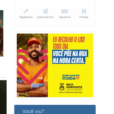
Sagitário
Capricórnio
Aquário
Peixes
Você viu?