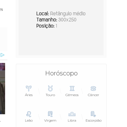
es
Horóscopo
Áries
Touro
Gêmeos
Câncer
Leão
Virgem
Libra
Escorpião