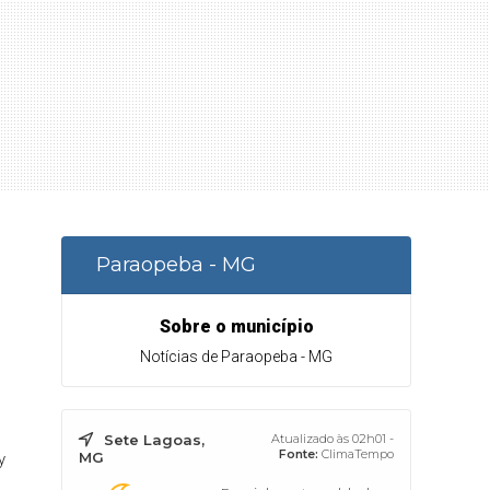
Paraopeba - MG
Sobre o município
Notícias de Paraopeba - MG
Sete Lagoas,
Atualizado às 02h01 -
Fonte:
ClimaTempo
MG
y