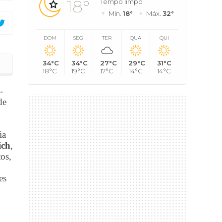
18°
Tempo limpo
Mín.
18°
Máx.
32°
DOM
SEG
TER
QUA
QUI
34°C
34°C
27°C
29°C
31°C
m portaria de empresa
18°C
19°C
17°C
14°C
14°C
-
de
ia
ich
,
os,
es