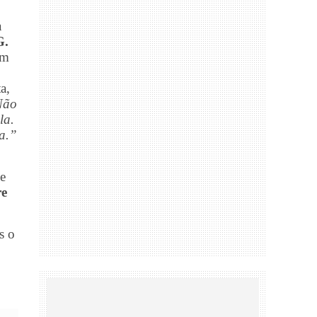
a
G.
um
a,
Não
la.
a.”
ue
re
s o