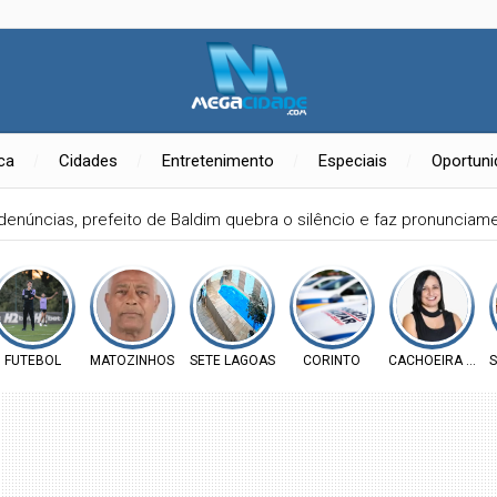
ica
Cidades
Entretenimento
Especiais
Oportun
denúncias, prefeito de Baldim quebra o silêncio e faz pronuncia
FUTEBOL
MATOZINHOS
SETE LAGOAS
CORINTO
CACHOEIRA DA P
S