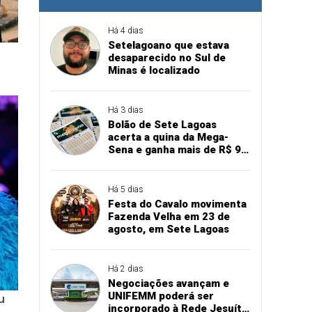
Há 4 dias
Setelagoano que estava
desaparecido no Sul de
Minas é localizado
Há 3 dias
Bolão de Sete Lagoas
acerta a quina da Mega-
Sena e ganha mais de R$ 94
mil
Há 5 dias
Festa do Cavalo movimenta
Fazenda Velha em 23 de
agosto, em Sete Lagoas
Há 2 dias
Negociações avançam e
UNIFEMM poderá ser
incorporado à Rede Jesuíta