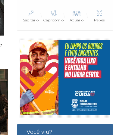
Sagitário
Capricórnio
Aquário
Peixes
Você viu?