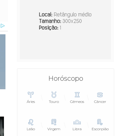
Horóscopo
Áries
Touro
Gêmeos
Câncer
Leão
Virgem
Libra
Escorpião