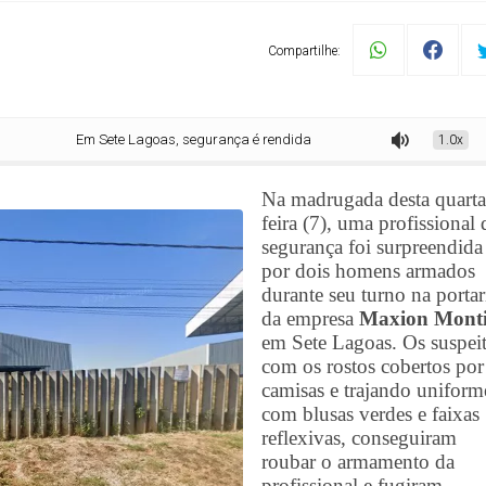
Compartilhe:
m Sete Lagoas, segurança é rendida e tem arma roubada por dupla armada e
1.0x
Na madrugada desta quarta
feira (7), uma profissional 
segurança foi surpreendida
por dois homens armados
durante seu turno na portar
da empresa
Maxion Mont
em Sete Lagoas. Os suspeit
com os rostos cobertos por
camisas e trajando uniform
com blusas verdes e faixas
reflexivas, conseguiram
roubar o armamento da
profissional e fugiram.