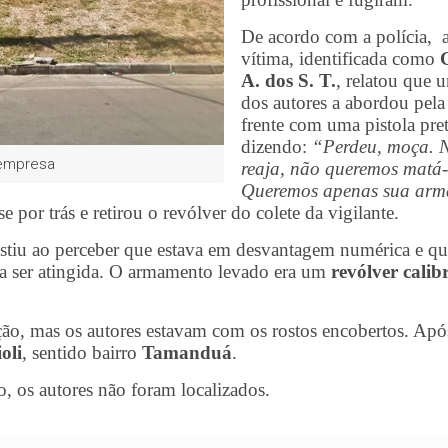
De acordo com a polícia,
vítima, identificada como
A. dos S. T.
, relatou que 
dos autores a abordou pela
frente com uma pistola pret
dizendo:
“Perdeu, moça. 
 empresa
reaja, não queremos matá-
Queremos apenas sua arm
or trás e retirou o revólver do colete da vigilante.
sistiu ao perceber que estava em desvantagem numérica e q
ria ser atingida. O armamento levado era um
revólver calib
ção, mas os autores estavam com os rostos encobertos. Apó
oli
, sentido bairro
Tamanduá
.
, os autores não foram localizados.