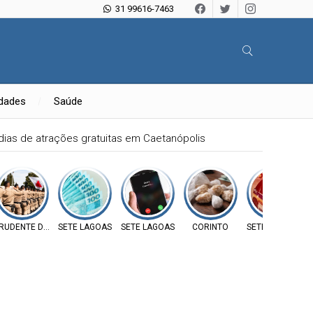
31 99616-7463
idades
Saúde
 dias de atrações gratuitas em Caetanópolis
E
RUDENTE DE MORAIS
SETE LAGOAS
SETE LAGOAS
CORINTO
SETE LAGOAS
C