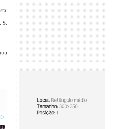
sta
. S.
trou