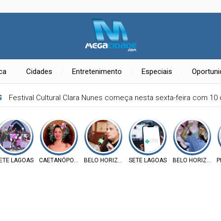
ica
Cidades
Entretenimento
Especiais
Oportun
S
Festival Cultural Clara Nunes começa nesta sexta-feira com 10
ETE LAGOAS
CAETANÓPOLIS
BELO HORIZONTE
SETE LAGOAS
BELO HORIZONT
P