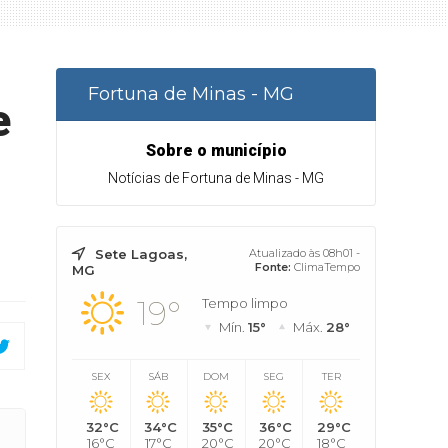
Fortuna de Minas - MG
e
Sobre o município
Notícias de Fortuna de Minas - MG
Sete Lagoas,
Atualizado às 08h01 -
Fonte:
ClimaTempo
MG
19°
Tempo limpo
Mín.
15°
Máx.
28°
SEX
SÁB
DOM
SEG
TER
32°C
34°C
35°C
36°C
29°C
a estelionatário
16°C
17°C
20°C
20°C
18°C