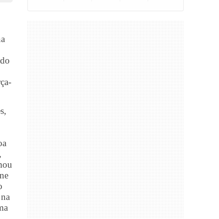
na
ado
ça-
s,
oa
,
rmou
one
o
 na
uma