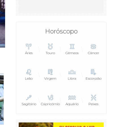
Horóscopo
Áries
Touro
Gêmeos
Câncer
Leão
Virgem
Libra
Escorpião
Sagitário
Capricórnio
Aquário
Peixes