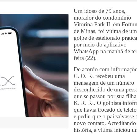
Um idoso de 79 anos,
morador do condomínio
Vitorina Park II, em Fortu
de Minas, foi vítima de um
golpe de estelionato pratic
por meio do aplicativo
WhatsApp na manhã de ter
feira (22).
De acordo com informaçõe
C. O. K. recebeu uma
mensagem de um número
desconhecido de uma pess
que se passou por sua filha
K. R. K.. O golpista info
que havia trocado de telef
e pediu que o pai salvasse 
novo contato. Acreditando
história, a vítima iniciou 