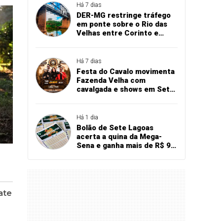
Há 7 dias
DER-MG restringe tráfego
em ponte sobre o Rio das
Velhas entre Corinto e
Santo Hipólito
Há 7 dias
Festa do Cavalo movimenta
Fazenda Velha com
cavalgada e shows em Sete
Lagoas
Há 1 dia
Bolão de Sete Lagoas
acerta a quina da Mega-
Sena e ganha mais de R$ 94
mil