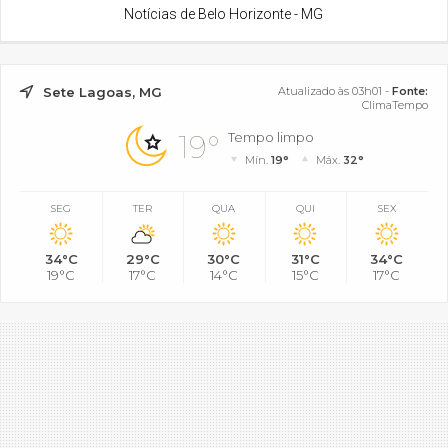
Notícias de Belo Horizonte - MG
Sete Lagoas, MG
Atualizado às 03h01 -
Fonte:
ClimaTempo
19°
Tempo limpo
Mín.
19°
Máx.
32°
SEG
TER
QUA
QUI
SEX
34°C
29°C
30°C
31°C
34°C
19°C
17°C
14°C
15°C
17°C