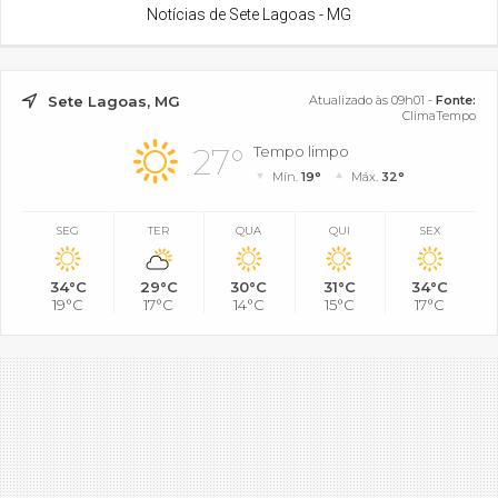
Notícias de Sete Lagoas - MG
Sete Lagoas, MG
Atualizado às 09h01 -
Fonte:
ClimaTempo
27°
Tempo limpo
Mín.
19°
Máx.
32°
SEG
TER
QUA
QUI
SEX
34°C
29°C
30°C
31°C
34°C
19°C
17°C
14°C
15°C
17°C