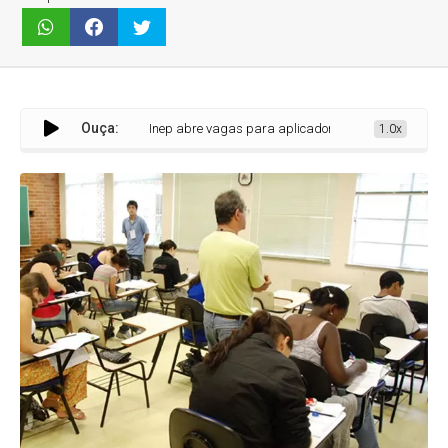
Ouça:
Inep abre vagas para aplicadores do Enem 2026 com pagament
1.0x