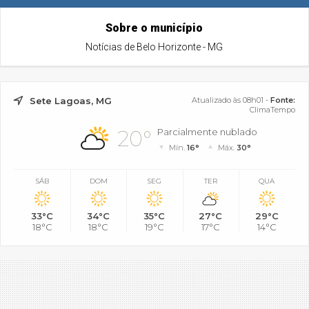
Sobre o município
Notícias de Belo Horizonte - MG
Sete Lagoas, MG
Atualizado às 08h01 -
Fonte:
ClimaTempo
20°
Parcialmente nublado
Mín.
16°
Máx.
30°
SÁB
DOM
SEG
TER
QUA
33°C
34°C
35°C
27°C
29°C
18°C
18°C
19°C
17°C
14°C