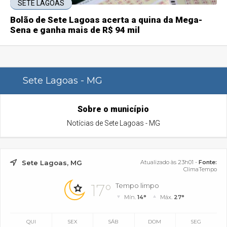
SETE LAGOAS
Bolão de Sete Lagoas acerta a quina da Mega-
Sena e ganha mais de R$ 94 mil
Sete Lagoas - MG
Sobre o município
Notícias de Sete Lagoas - MG
Sete Lagoas, MG
Atualizado às 23h01 -
Fonte:
ClimaTempo
17°
Tempo limpo
Mín.
14°
Máx.
27°
QUI
SEX
SÁB
DOM
SEG