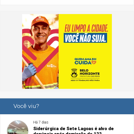
Você viu?
Há 7 dias
Siderúrgica de Sete Lagoas é alvo de