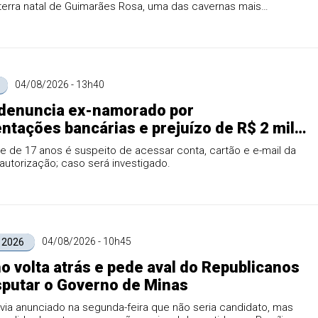
terra natal de Guimarães Rosa, uma das cavernas mais
 do país e paisagens que encantam visitantes durante todo o
04/08/2026 - 13h40
denuncia ex-namorado por
tações bancárias e prejuízo de R$ 2 mil
into
 de 17 anos é suspeito de acessar conta, cartão e e-mail da
autorização; caso será investigado.
04/08/2026 - 10h45
 2026
ho volta atrás e pede aval do Republicanos
sputar o Governo de Minas
ia anunciado na segunda-feira que não seria candidato, mas