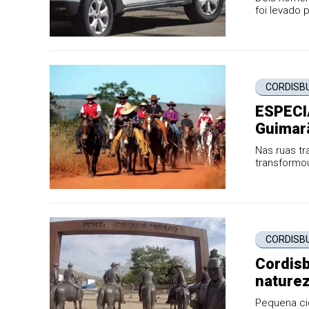
foi levado 
CORDISB
ESPECIA
Guimarã
Nas ruas tr
transformou
uma das obr
CORDISB
Cordisb
naturez
Pequena ci