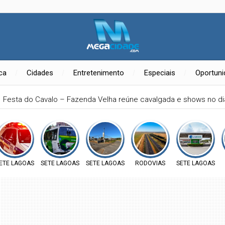
ica
Cidades
Entretenimento
Especiais
Oportun
Festa do Cavalo – Fazenda Velha reúne cavalgada e shows no d
ETE LAGOAS
SETE LAGOAS
SETE LAGOAS
RODOVIAS
SETE LAGOAS