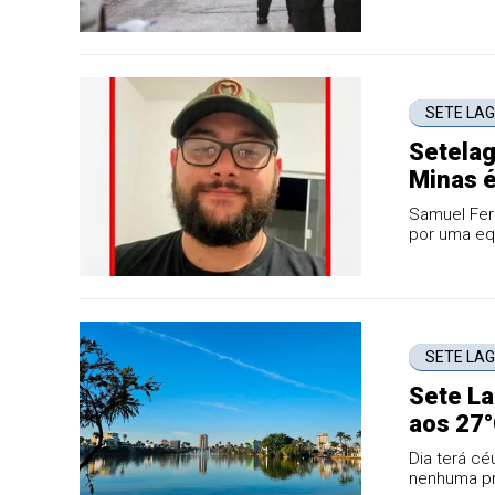
presidencia
SETE LA
Setelag
Minas é
Samuel Ferr
por uma equ
SETE LA
Sete L
aos 27°
Dia terá cé
nenhuma pr