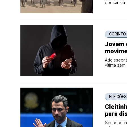
combina a 
importantes
ano
CORINTO
Jovem 
movimen
em Cor
Adolescente
vítima sem 
ELEIÇÕES
Cleitin
para di
Senador hav