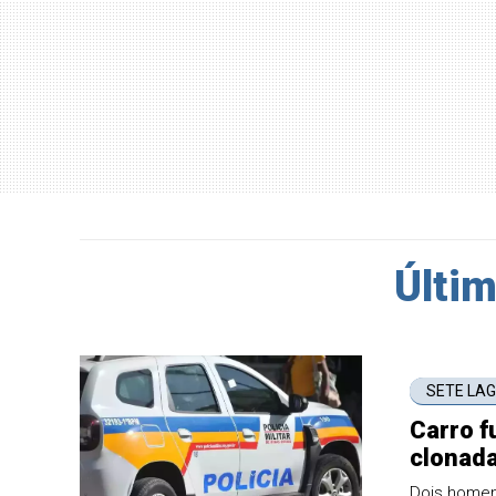
Últim
SETE LA
Carro f
clonad
Dois homen