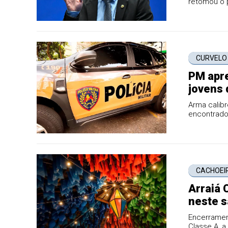
retomou o p
CURVELO
PM apre
jovens 
Arma calib
encontrado
no evento.
CACHOEI
Arraiá 
neste s
Encerramen
Classe A, a