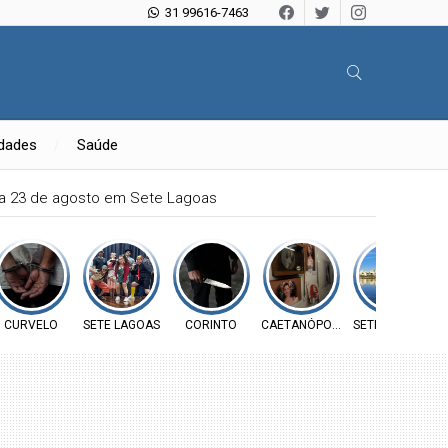
31 99616-7463
idades
Saúde
ia 23 de agosto em Sete Lagoas
CURVELO
SETE LAGOAS
CORINTO
CAETANÓPOLIS
SETE LAGOAS