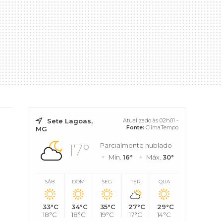
Sete Lagoas,
Atualizado às 02h01 -
Fonte:
ClimaTempo
MG
17°
Parcialmente nublado
Mín.
16°
Máx.
30°
SÁB
DOM
SEG
TER
QUA
33°C
34°C
35°C
27°C
29°C
18°C
18°C
19°C
17°C
14°C