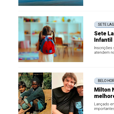
SETE LA
Sete La
Infanti
Inscrições 
atendem no
BELO HO
Milton 
melhor
Vianna
Lançado em
importantes