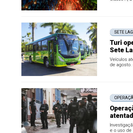
SETE LA
Turi op
Sete La
Veículos at
de agosto.
OPERAÇÃ
Operaçã
atentad
Investigaç
e o uso de 