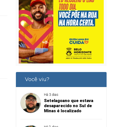
Você viu?
Há 3 dias
Setelagoano que estava
desaparecido no Sul de
Minas é localizado
Há 2 dias