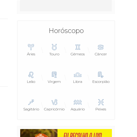
Horóscopo
Áries
Touro
Gêmeos
Câncer
Leão
Virgem
Libra
Escorpião
Sagitário
Capricórnio
Aquário
Peixes