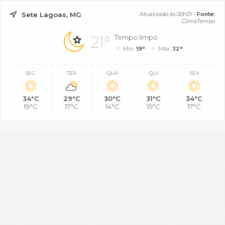
Sete Lagoas, MG
Atualizado às 00h01 -
Fonte:
ClimaTempo
21°
Tempo limpo
Mín.
19°
Máx.
32°
SEG
TER
QUA
QUI
SEX
34°C
29°C
30°C
31°C
34°C
19°C
17°C
14°C
15°C
17°C