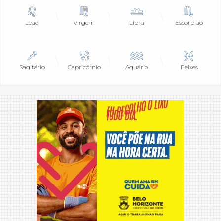
Leão
Virgem
Libra
Escorpião
Sagitário
Capricórnio
Aquário
Peixes