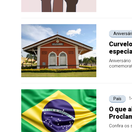
Aniversár
Curvel
especia
(15)
Aniversário
comemorati
1
País
O que a
Proclam
Confira os 