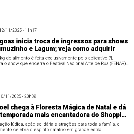
12/11/2025 - 11h17
goas inicia troca de ingressos para shows
muzinho e Lagum; veja como adquirir
kg de alimento é feita exclusivamente pelo aplicativo 7L
a o show que encerra o Festival Nacional Arte de Rua (FENAR)
os 158 anos da cidade
10/11/2025 - 20h08
oel chega à Floresta Mágica de Natal e dá
à temporada mais encantadora do Shopping
agoas
ão lúdica, ação solidária e atrações para toda a família, o
nto celebra o espírito natalino em grande estilo