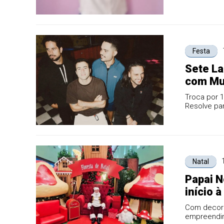
Festa
Sete La
com Mu
Troca por 1
Resolve par
e celebra 
Natal
Papai N
início 
Sete L
Com decoraç
empreendime