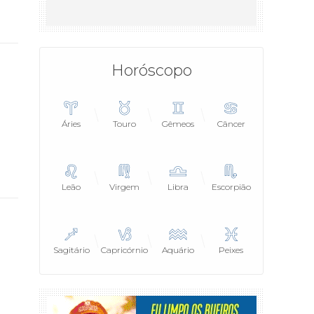
Horóscopo
Áries
Touro
Gêmeos
Câncer
Leão
Virgem
Libra
Escorpião
Sagitário
Capricórnio
Aquário
Peixes