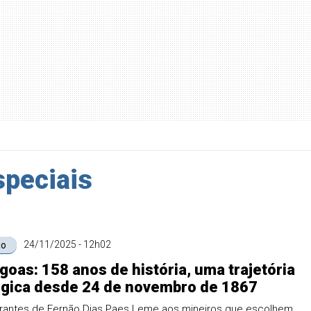
speciais
24/11/2025 - 12h02
io
goas: 158 anos de história, uma trajetória
ógica desde 24 de novembro de 1867
rantes de Fernão Dias Paes Leme aos mineiros que escolhem