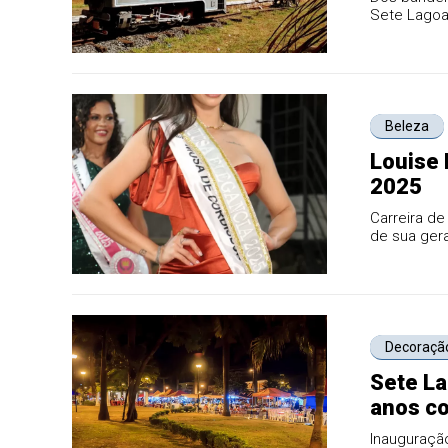
Sete Lagoa
Beleza
Louise 
2025
Carreira d
de sua ger
Decoração
Sete La
anos co
Inauguraçã