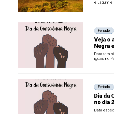
e Lagum e e
Feriado
Veja o 
Negra 
Data tem si
iguais no P
Feriado
Dia da 
no dia 
Data especi