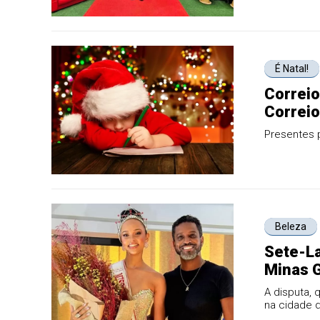
É Natal!
Correio
Correio
Presentes 
Beleza
Sete-La
Minas 
A disputa, 
na cidade 