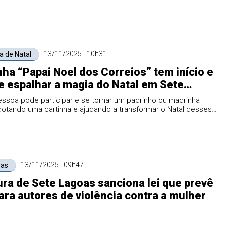
13/11/2025 - 10h31
 de Natal
a “Papai Noel dos Correios” tem início e
 espalhar a magia do Natal em Sete
e região
ssoa pode participar e se tornar um padrinho ou madrinha
adotando uma cartinha e ajudando a transformar o Natal desses
13/11/2025 - 09h47
oas
ura de Sete Lagoas sanciona lei que prevê
ara autores de violência contra a mulher