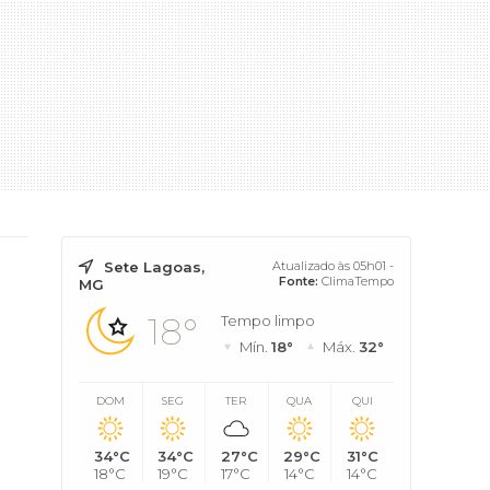
Sete Lagoas,
Atualizado às 05h01 -
Fonte:
ClimaTempo
MG
18°
Tempo limpo
Mín.
18°
Máx.
32°
DOM
SEG
TER
QUA
QUI
34°C
34°C
27°C
29°C
31°C
18°C
19°C
17°C
14°C
14°C