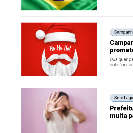
Campanha
Campanh
promete
Lagoas 
Qualquer pe
solidário, 
pequenos
Sete Lag
Prefeit
multa p