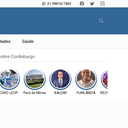
31 99616-7463
idades
Saúde
sobre Cordisburgo
EDRO LEOPOLDO
Pará de MInas
BALDIM
FUNILÂNDIA
RECURSOS PÚBL