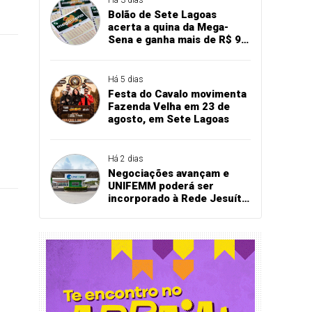
Bolão de Sete Lagoas
acerta a quina da Mega-
Sena e ganha mais de R$ 94
mil
Há 5 dias
Festa do Cavalo movimenta
Fazenda Velha em 23 de
agosto, em Sete Lagoas
Há 2 dias
Negociações avançam e
UNIFEMM poderá ser
incorporado à Rede Jesuíta
de Educação