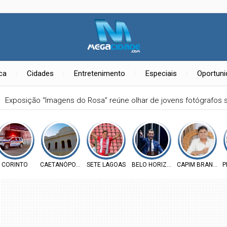
ica
Cidades
Entretenimento
Especiais
Oportun
Exposição “Imagens do Rosa” reúne olhar de jovens fotógrafos 
CORINTO
CAETANÓPOLIS
SETE LAGOAS
BELO HORIZONTE
CAPIM BRANCO
P