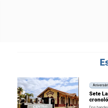
E
Aniversár
Sete La
cronol
Dos bandei