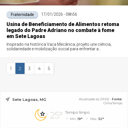
17/01/2026 - 08h56
Fraternidade
Usina de Beneficiamento de Alimentos retoma
legado do Padre Adriano no combate à fome
em Sete Lagoas
Inspirado na histórica Vaca Mecânica, projeto une ciência,
solidariedade e mobilização social para enfrentar a
insegurança alimentar no município
1
2
3
4
5
Sete Lagoas, MG
Atualizado às 21h02 -
Fonte:
ClimaTempo
25°
Tempo limpo
Mín.
19°
Máx.
32°