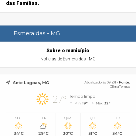
das Famílias.
Esmeraldas - MG
Sobre o município
Notícias de Esmeraldas - MG
Sete Lagoas, MG
Atualizado às 09h01 -
Fonte:
ClimaTempo
27°
Tempo limpo
Mín.
19°
Máx.
32°
SEG
TER
QUA
QUI
SEX
34°C
29°C
30°C
31°C
34°C