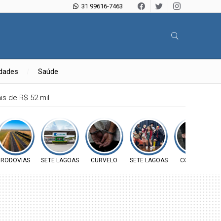
31 99616-7463
idades
Saúde
is de R$ 52 mil
RODOVIAS
SETE LAGOAS
CURVELO
SETE LAGOAS
CORINTO