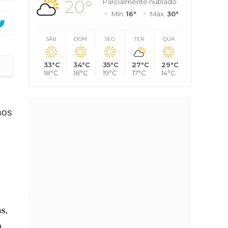
20°
Parcialmente nublado
Mín.
16°
Máx.
30°
SÁB
DOM
SEG
TER
QUA
33°C
34°C
35°C
27°C
29°C
ia de Esmeraldas
18°C
18°C
19°C
17°C
14°C
nos
as
,
a