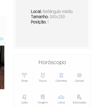
Horóscopo
Áries
Touro
Gêmeos
Câncer
Leão
Virgem
Libra
Escorpião