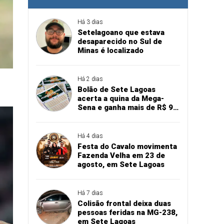
Há 3 dias
Setelagoano que estava
desaparecido no Sul de
Minas é localizado
Há 2 dias
Bolão de Sete Lagoas
acerta a quina da Mega-
Sena e ganha mais de R$ 94
mil
Há 4 dias
Festa do Cavalo movimenta
Fazenda Velha em 23 de
agosto, em Sete Lagoas
Há 7 dias
Colisão frontal deixa duas
pessoas feridas na MG-238,
em Sete Lagoas