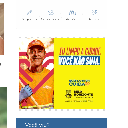
Sagitário
Capricórnio
Aquário
Peixes
Você viu?