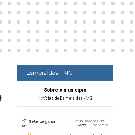
Esmeraldas - MG
a
Sobre o município
e
Notícias de Esmeraldas - MG
Sete Lagoas,
Atualizado às 08h01 -
Fonte:
ClimaTempo
MG