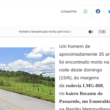
Compartilhe:
Homem é encontrado morto com tiros na cabeça e calças abaixadas em rodov
1.0x
Um homem de
aproximadamente 35 a
foi encontrado morto na
noite deste domingo
(15/6), às margens
da
rodovia LMG-808
,
no
bairro Recanto do
Passaredo, em Esmerald
na Região Metropolitan