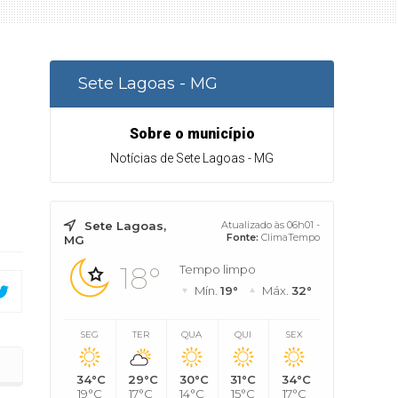
Sete Lagoas - MG
Sobre o município
Notícias de Sete Lagoas - MG
Sete Lagoas,
Atualizado às 06h01 -
Fonte:
ClimaTempo
MG
18°
Tempo limpo
Mín.
19°
Máx.
32°
SEG
TER
QUA
QUI
SEX
sta setelagoano Ivã Volpi
34°C
29°C
30°C
31°C
34°C
19°C
17°C
14°C
15°C
17°C