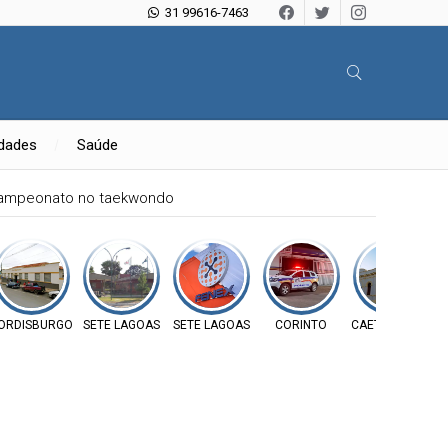
31 99616-7463
idades
Saúde
campeonato no taekwondo
ORDISBURGO
SETE LAGOAS
SETE LAGOAS
CORINTO
CAETANÓPOLIS