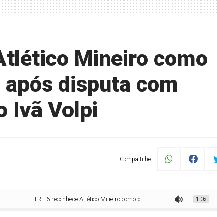
tlético Mineiro como
i após disputa com
o Ivã Volpi
Compartilhe:
TRF-6 reconhece Atlético Mineiro como dono do Galo Volpi após disputa com arti
1.0x