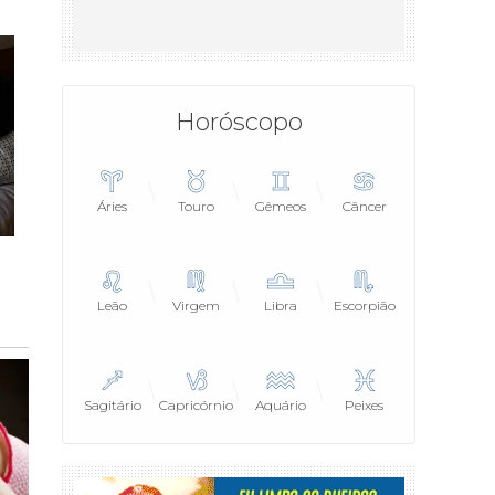
Horóscopo
Áries
Touro
Gêmeos
Câncer
Leão
Virgem
Libra
Escorpião
Sagitário
Capricórnio
Aquário
Peixes