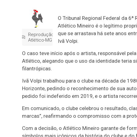
O Tribunal Regional Federal da 6ª 
Atlético Mineiro é o legítimo prop
que se arrastava há sete anos entr
Reprodução:
Atlético-MG
Ivã Volpi.
O caso teve início após o artista, responsável pel
Atlético, alegando que o uso da identidade teria s
filantrópicas.
Ivã Volpi trabalhou para o clube na década de 19
Horizonte, pedindo o reconhecimento de sua autori
pedido foi indeferido em 2019, e o artista recorr
Em comunicado, o clube celebrou o resultado, cla
marcas”, reafirmando o compromisso com a proteç
Com a decisão, o Atlético Mineiro garante de form
símbolos mais icônicos da história do clube e do f