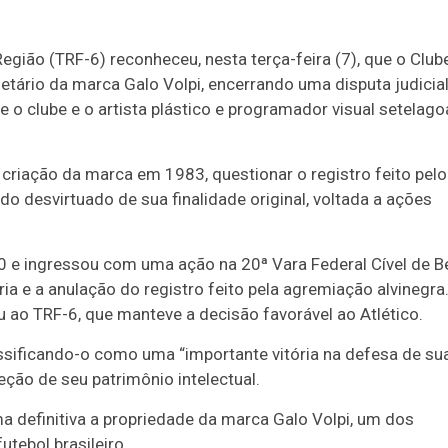
Região (TRF-6) reconheceu, nesta terça-feira (7), que o Club
rietário da marca Galo Volpi, encerrando uma disputa judicia
e o clube e o artista plástico e programador visual setelag
a criação da marca em 1983, questionar o registro feito pelo
ido desvirtuado de sua finalidade original, voltada a ações
80 e ingressou com uma ação na 20ª Vara Federal Cível de B
a e a anulação do registro feito pela agremiação alvinegra
eu ao TRF-6, que manteve a decisão favorável ao Atlético.
ssificando-o como uma “importante vitória na defesa de su
ão de seu patrimônio intelectual.
a definitiva a propriedade da marca Galo Volpi, um dos
utebol brasileiro.